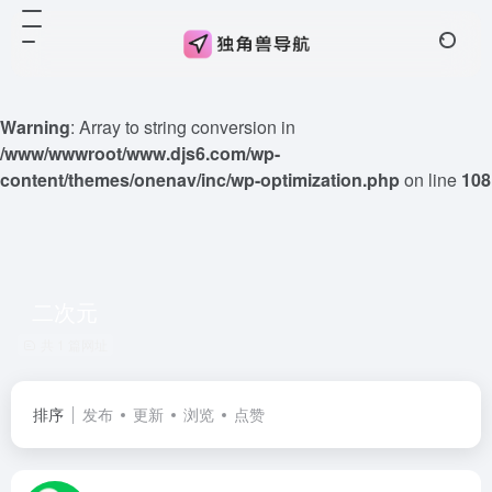
Warning
: Array to string conversion in
/www/wwwroot/www.djs6.com/wp-
content/themes/onenav/inc/wp-optimization.php
on line
108
二次元
共 1 篇网址
排序
发布
更新
浏览
点赞