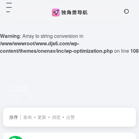
Warning
: Array to string conversion in
/www/wwwroot/www.djs6.com/wp-
content/themes/onenav/inc/wp-optimization.php
on line
108
二次元
共 1 篇网址
排序
发布
更新
浏览
点赞