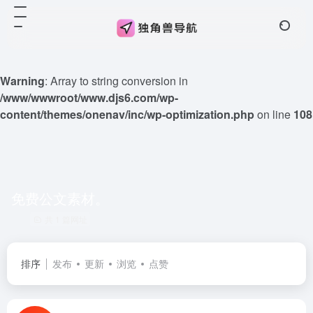
Warning
: Array to string conversion in
/www/wwwroot/www.djs6.com/wp-
content/themes/onenav/inc/wp-optimization.php
on line
108
免费公文素材。
共 1 篇网址
排序
发布
更新
浏览
点赞