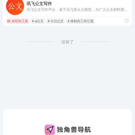
讯飞公文写作
讯飞公文写作平台，基于讯飞星火大模型，为广大公文材料撰稿人提供素材筹备、稿件撰写，审核校对，格式修改等公文写作全流程服务。覆盖工作报告、通知公告、心得体会、调研报告、讲话稿等多种文体，可广泛用于政府公文、新闻稿件、工作汇报、日常写作等多种场景，显著提升文本质量，大大提高写作效率。
AI写作工具
# ai公文
# 今日公文
# 体制内工作汇报
没有了