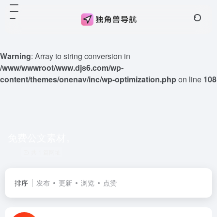
Warning
: Array to string conversion in
/www/wwwroot/www.djs6.com/wp-
content/themes/onenav/inc/wp-optimization.php
on line
108
免费公文素材。
共 1 篇网址
排序
发布
更新
浏览
点赞