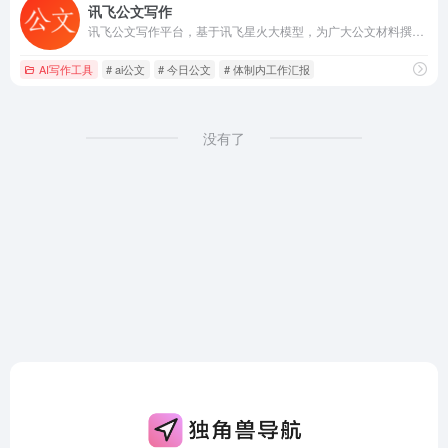
讯飞公文写作
讯飞公文写作平台，基于讯飞星火大模型，为广大公文材料撰稿人提供素材筹备、稿件撰写，审核校对，格式修改等公文写作全流程服务。覆盖工作报告、通知公告、心得体会、调研报告、讲话稿等多种文体，可广泛用于政府公文、新闻稿件、工作汇报、日常写作等多种场景，显著提升文本质量，大大提高写作效率。
AI写作工具
# ai公文
# 今日公文
# 体制内工作汇报
没有了