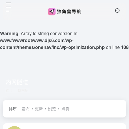
Warning
: Array to string conversion in
/www/wwwroot/www.djs6.com/wp-
content/themes/onenav/inc/wp-optimization.php
on line
108
内网隧道
共 1 篇网址
排序
发布
更新
浏览
点赞