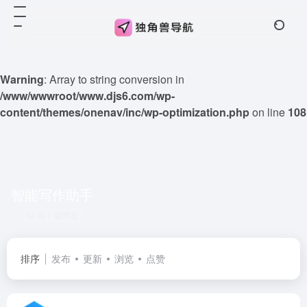
Warning
: Array to string conversion in
/www/wwwroot/www.djs6.com/wp-
content/themes/onenav/inc/wp-optimization.php
on line
108
智能写作助手
共 1 篇网址
排序
发布
更新
浏览
点赞