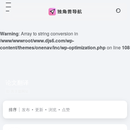
Warning
: Array to string conversion in
/www/wwwroot/www.djs6.com/wp-
content/themes/onenav/inc/wp-optimization.php
on line
108
论文翻译
共 3 篇网址
排序
发布
更新
浏览
点赞