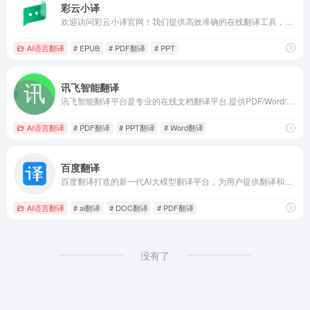
彩云小译
欢迎访问彩云小译官网！我们提供高效准确的在线翻译工具，包括文字翻译、文档翻译、网页翻译、术语库、浏览器插件和双语对照服务。借助先进的人工智能技术，彩云小译能够满足您的多语言沟通需求。
AI语言翻译
# EPUB
# PDF翻译
# PPT
讯飞智能翻译
讯飞智能翻译平台是专业的在线文档翻译平台,提供PDF/Word/Excel/PPT文件翻译、图片识别翻译、在线翻译等服务,支持22种文档格式以及60多种语种和中文互译,译文结果高度还原原文样式排版。涵盖期刊论文、法律、金融、计算机、能源、体育、医疗等多个领域翻译，翻译更精准。
AI语言翻译
# PDF翻译
# PPT翻译
# Word翻译
百度翻译
百度翻译打造的新一代AI大模型翻译平台，为用户提供翻译和阅读外文场景的一站式智能解决方案，支持中文、英文、日语、韩语、德语、法语等203种语言，包括文档翻译、AI翻译、英文润色、双语审校、语法分析等多种能力，是智能时代的翻译新质生产力。
AI语言翻译
# ai翻译
# DOC翻译
# PDF翻译
没有了