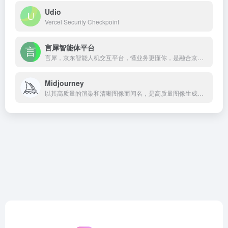
Udio
Vercel Security Checkpoint
言犀智能体平台
言犀，京东智能人机交互平台，懂业务更懂你，是融合京东自身十年客户服务与营销的最佳实践以及自研全链路AI能力的服务数智化平台级产品。为政务、金融、零售、教育等行业领域提供以用户为中心的客户服务、营销、流程自动化的新一代智能化解决方案，助力客户实现服务数智化转型。
Midjourney
以其高质量的渲染和清晰图像而闻名，是高质量图像生成的首选