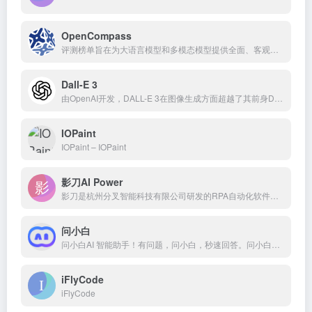
OpenCompass
评测榜单旨在为大语言模型和多模态模型提供全面、客观且中立的得分与排名，同时提供多能力维度的评分参考，以便用户能够更全面地了解大模型的能力水平。
Dall-E 3
由OpenAI开发，DALL-E 3在图像生成方面超越了其前身DALL-E 2，能够根据文本提示创建详细且逼真的图像
IOPaint
IOPaint – IOPaint
影刀AI Power
影刀是杭州分叉智能科技有限公司研发的RPA自动化软件，影刀RPA致力于为各行业客户提供RPA自动化机器人产品与解决方案。影刀RPA能实现PC、手机上的任何软件自动化操作。积木式流程搭建，0编程基础快速入门，人人都能轻松上手，是上万家企业信赖之选。
问小白
问小白AI 智能助手！有问题，问小白，秒速回答。问小白是由元石科技（基于自研元石大模型）推出的超能AI 助手，旨在为你提供全方位服务。问小白，替你搜索，陪伴生活，发现大千世界。
iFlyCode
iFlyCode