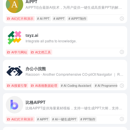
AiPPT
AiPPT结合最新AI技术，为用户提供一键生成高质量PPT的解决方案。无论是职场展示、教育课件还是销售报告，AiPPT均能快速生成符合需求的专业PPT，简化设计流程，提升工作效率。
AI幻灯片和演示
# AI PPT
# AiPPT
# AIPPT制作
txyz.ai
Integrate all paths to knowledge.
AI学习网站
AI文档工具
办公小浣熊
Raccoon - Another Comprehensive CO-pilOt Navigator ｜ Raccoon是基于商汤自研大语言模型的智能助手，包含代码助手、办公助手，满足用户代码编写、数据分析、编程学习等各类需求。
AI搜索引擎
AI表格数据处理
# AI Coding Assistant
# AI Programming Tool
比格AIPPT
比格AIPPT提供海量素材模板，支持一键生成PPT大纲，支持导入本地大纲文件，随心更换模板配色，AI一键智能排版，单页样式自由更改，样式随要点改变，多格式导出等功能。让你告别熬夜加班，轻松实现PPT制作自由。快来体验比格AIPPT，让PPT制作更高效便捷
AI幻灯片和演示
# AiPPT
# AI一键生成PPT
# PPT制作