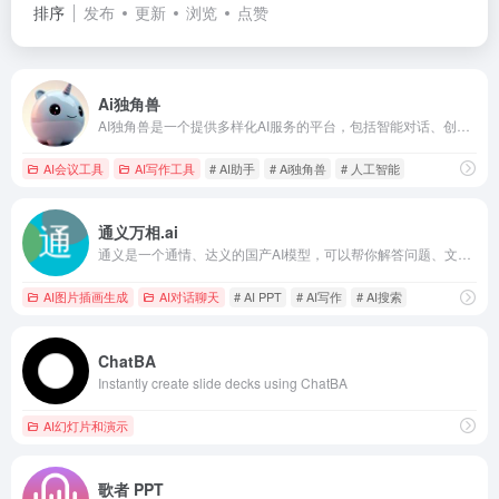
排序
发布
更新
浏览
点赞
Ai独角兽
AI独角兽是一个提供多样化AI服务的平台，包括智能对话、创作工具和文件处理，旨在通过先进的自然语言处理技术提升用户的交互体验。
AI会议工具
AI写作工具
# AI助手
# Ai独角兽
# 人工智能
通义万相.ai
通义是一个通情、达义的国产AI模型，可以帮你解答问题、文档阅读、联网搜索并写作总结，最多支持1000万字的文档速读。通义tongyi.ai_你的全能AI助手
AI图片插画生成
AI对话聊天
# AI PPT
# AI写作
# AI搜索
ChatBA
Instantly create slide decks using ChatBA
AI幻灯片和演示
歌者 PPT