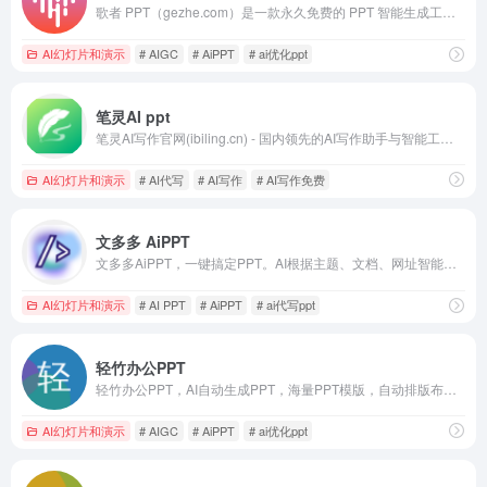
歌者 PPT（gezhe.com）是一款永久免费的 PPT 智能生成工具。用户可将任何主题或资料轻松转为 PPT，并可选择应用大量精美模板或者自定义模板。此外，通过主动分享 PPT 案例，形成了活跃社区，帮助用户快速找到灵感，且一键复用。无论是商务演示、教育培训、学术报告还是专业领域，都能提供便捷的操作和智能化体验，让 PPT 制作更加轻松高效。
AI幻灯片和演示
# AIGC
# AiPPT
# ai优化ppt
笔灵AI ppt
笔灵AI写作官网(ibiling.cn) - 国内领先的AI写作助手与智能工具。专为提高写作效率而设计，提供免费的AI文章改写、论文辅助、商业计划书撰写等服务。无论是学术写作还是商业文案，笔灵AI写作都能快速生成高质量内容，简化您的写作过程。
AI幻灯片和演示
# AI代写
# AI写作
# AI写作免费
文多多 AiPPT
文多多AiPPT，一键搞定PPT。AI根据主题、文档、网址智能生成PPT文档，同时支持在线编辑、美化、排版、导出、一键动效、自动生成演讲稿等功能，告别工作烦恼！
AI幻灯片和演示
# AI PPT
# AiPPT
# ai代写ppt
轻竹办公PPT
轻竹办公PPT，AI自动生成PPT，海量PPT模版，自动排版布局。支持Word文档转PPT，在线编辑，一键换PPT模板，智能生成演讲稿等功能。无论是商务演示、教育培训，还是项目汇报，轻竹办公PPT都能让您的演示制作变得轻松高效。
AI幻灯片和演示
# AIGC
# AiPPT
# ai优化ppt