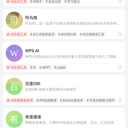
AI会议工具
# AI助手
# 会议记录
# 学习笔记
司马阅
司马阅，是一款基于自研文档智能大模型(DocMind)开发的AI文档阅读分析产品，通过聊天互动形式，精准地从复杂文档提取并分析信息，极大节省文档阅读和检索时间及便捷获取创新灵感，高效应用于工作、学习场景，如读行业市场报告、产品手册、法律文档、论文文献、电子书等。
AI文档工具
# AI工作效率提升
# AI文档分析
# AI文档阅读工具
WPS AI
WPS AI是由金山办公发布的具备大语言模型能力的人工智能应用，为用户提供智能文档写作、阅读理解和问答、智能人机交互的能力。作为WPS办公套件的重要组成部分，WPS AI将与WPS其他产品无缝衔接，让用户在办公、写作、文档处理等方面实现更高效、更智能的体验。
AI文档工具
# AI
# AiPPT
# copilot
百度GBI
百度GBI-你的大模型商业分析助手
AI表格数据处理
# API连接数据
# Echarts图表库
# 丰富的模版与插件工具
有道速读
网易有道速读，主要针对快速从文档提取，定位，汇总信息，为您提供ai阅读论文，论文阅读软件等一站式论文、文档速读方面的问题。