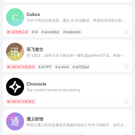
Cubox
为学习而生的阅读器，通过 AI 自动解读，释放你高亮标注和阅读笔记的真正潜力
AI文档工具
# AI
# annotation
# bookmark
讯飞智文
讯飞智文，由科大讯飞推出的一键生成ppt/word产品。根据一句话、长文本、音视频等指令智能生成文档，同时支持在线编辑、美化、排版、导出、一键动效、自动生成演讲稿等功能，让AI全流程服务到底。
AI幻灯片和演示
# AI PPT
# ai word
# ai代写ppt
Chronicle
The modern format of storytelling
AI幻灯片和演示
通义听悟
阿里云通义听悟是聚焦音视频内容的工作学习AI助手，依托大模型，帮助用户记录、整理和分析音视频内容，体验用大模型做音视频笔记、整理会议记录。