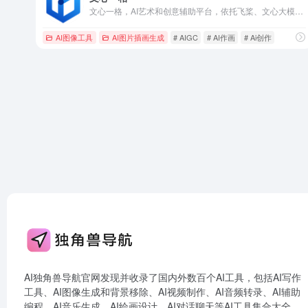
文心一格，AI艺术和创意辅助平台，依托飞桨、文心大模型的技术创新推出的“AI作画”产品，可轻松驾驭多种风格，人人皆可“一语成画”
AI图像工具
AI图片插画生成
# AIGC
# AI作画
# Ai创作
AI独角兽导航官网发现并收录了国内外数百个AI工具，包括AI写作
工具、AI图像生成和背景移除、AI视频制作、AI音频转录、AI辅助
编程、AI音乐生成、AI绘画设计、AI对话聊天等AI工具集合大全，