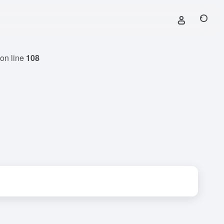
on line
108