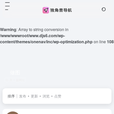
Warning
: Array to string conversion in
/www/wwwroot/www.djs6.com/wp-
content/themes/onenav/inc/wp-optimization.php
on line
108
做图
共 1 篇网址
排序
发布
更新
浏览
点赞