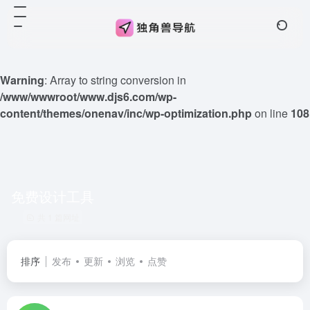
Warning
: Array to string conversion in
/www/wwwroot/www.djs6.com/wp-
content/themes/onenav/inc/wp-optimization.php
on line
108
免费设计工具
共 1 篇网址
排序
发布
更新
浏览
点赞