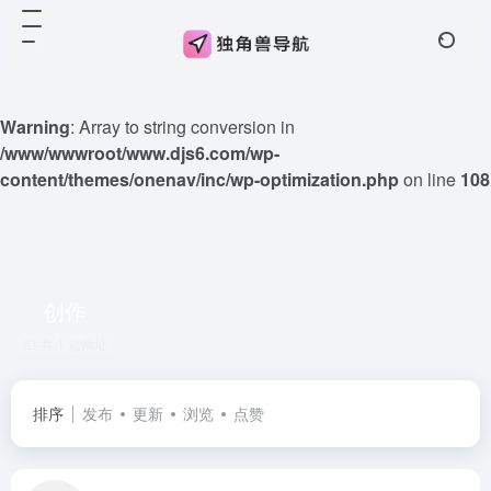
Warning
: Array to string conversion in
/www/wwwroot/www.djs6.com/wp-
content/themes/onenav/inc/wp-optimization.php
on line
108
创作
共 1 篇网址
排序
发布
更新
浏览
点赞