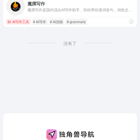
魔撰写作
魔撰写作是国内顶尖AI写作助手，轻松帮你遣词造句，润色文采，改写文风，提取文案，校对文案，收藏笔记，搜索字词，更有多语种翻译，助你文采更上一层楼。
AI写作工具
# AI写作
# AI洗稿
# grammarly
没有了