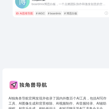
boardmix博思白板，一个点燃团队协作和激发创意的空间，集aigc，一键PPT，思维导图，笔记文档多种创意表达能力于一体，将团队工作效率提升到新的层次。
AI思维导图
# AIGC
# boardmix
# 博思白板
AI独角兽导航官网发现并收录了国内外数百个AI工具，包括AI写作
工具、AI图像生成和背景移除、AI视频制作、AI音频转录、AI辅助
编程、AI音乐生成、AI绘画设计、AI对话聊天等AI工具集合大全，