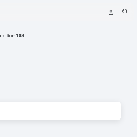
on line
108