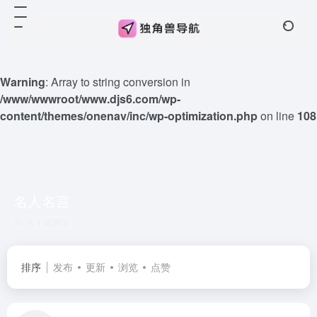
Warning
: Array to string conversion in
/www/wwwroot/www.djs6.com/wp-
content/themes/onenav/inc/wp-optimization.php
on line
108
名人名言
共 1 篇网址
排序
发布
更新
浏览
点赞