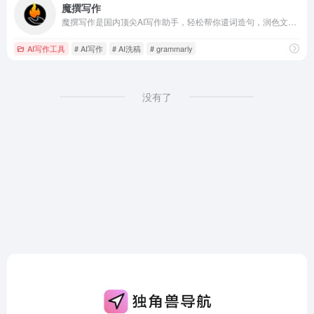
魔撰写作
魔撰写作是国内顶尖AI写作助手，轻松帮你遣词造句，润色文采，改写文风，提取文案，校对文案，收藏笔记，搜索字词，更有多语种翻译，助你文采更上一层楼。
AI写作工具
# AI写作
# AI洗稿
# grammarly
没有了