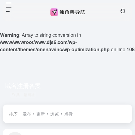
Warning
: Array to string conversion in
/www/wwwroot/www.djs6.com/wp-
content/themes/onenav/inc/wp-optimization.php
on line
108
域名注册备案
共 1 篇网址
排序
发布
更新
浏览
点赞