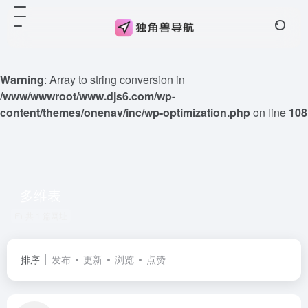
Warning
: Array to string conversion in
/www/wwwroot/www.djs6.com/wp-
content/themes/onenav/inc/wp-optimization.php
on line
108
多维表
共 1 篇网址
排序
发布
更新
浏览
点赞