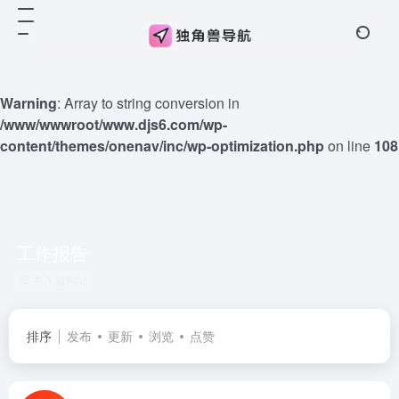
Warning
: Array to string conversion in
/www/wwwroot/www.djs6.com/wp-
content/themes/onenav/inc/wp-optimization.php
on line
108
工作报告
共 1 篇网址
排序
发布
更新
浏览
点赞