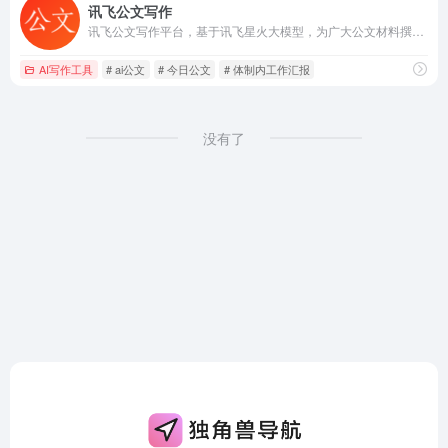
讯飞公文写作
讯飞公文写作平台，基于讯飞星火大模型，为广大公文材料撰稿人提供素材筹备、稿件撰写，审核校对，格式修改等公文写作全流程服务。覆盖工作报告、通知公告、心得体会、调研报告、讲话稿等多种文体，可广泛用于政府公文、新闻稿件、工作汇报、日常写作等多种场景，显著提升文本质量，大大提高写作效率。
AI写作工具
# ai公文
# 今日公文
# 体制内工作汇报
没有了