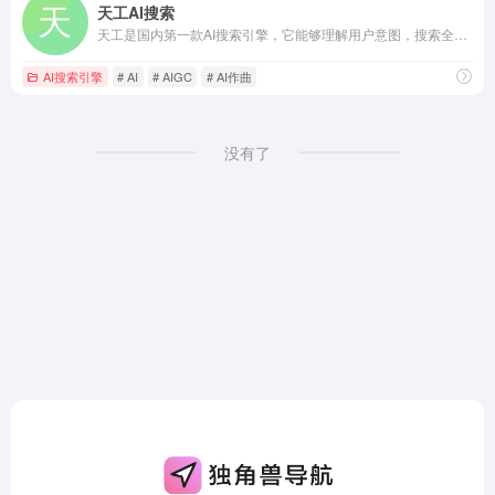
天工AI搜索
天工是国内第一款AI搜索引擎，它能够理解用户意图，搜索全网海量信息，并通过人工智能技术，归纳、概括、整合这些信息，输出高质量、无广告的搜索结果，还能够把搜索结果自动整理为脑图和大纲，支持专业的学术科研类搜索。此外，天工还具备聊天、写作、问答、画画的能力。天工通过自然语言与用户进行问答交互，可满足知识问答、文章创作、逻辑推演、数理推算、代码编程、AI画画、虚拟人聊天、情感陪伴等多元化需求。天工还具有大量的智能体，在学习、职场、生活等多类场景中都能辅助你。
AI搜索引擎
# AI
# AIGC
# AI作曲
没有了