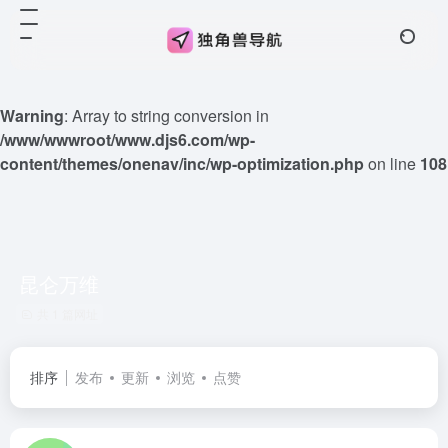
Warning
: Array to string conversion in
/www/wwwroot/www.djs6.com/wp-
content/themes/onenav/inc/wp-optimization.php
on line
108
昆仑万维
共 1 篇网址
排序
发布
更新
浏览
点赞