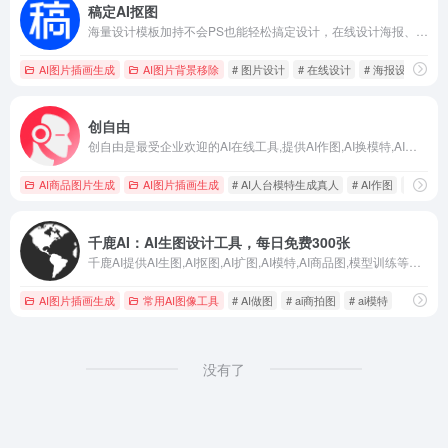
稿定AI抠图
海量设计模板加持不会PS也能轻松搞定设计，在线设计海报、简历、PPT、名片、宣传单、邀请函、Logo等多种设计需求场景，3秒抠图、批量套版、AI辅助设计实用便捷。海量正版授权资源，商用无忧。
AI图片插画生成
AI图片背景移除
# 图片设计
# 在线设计
# 海报设计
创自由
创自由是最受企业欢迎的AI在线工具,提供AI作图,AI换模特,AI商品图合成,AI穿衣,AI会话,在线电商图、海报图设计,AI人台模特生成真人等功能，帮助电商、自媒体、传统企业快速制作图片、修改图片,撰写文案,无需专业设计或写作背景,即可为企业提供所需图片素材,通过AI赋能,为您的企业降本增效。
AI商品图片生成
AI图片插画生成
# AI人台模特生成真人
# AI作图
# AI换模
千鹿AI：AI生图设计工具，每日免费300张
千鹿AI提供AI生图,AI抠图,AI扩图,AI模特,AI商品图,模型训练等图像处理功能。每日免费生成300张图,服务跨境电商主图、AI商拍、素材管理、小红书种草文案等场景,实现一键换装,一键去水印,一键消除,一键高清修复。
AI图片插画生成
常用AI图像工具
# AI做图
# ai商拍图
# ai模特
没有了