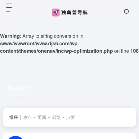
Warning
: Array to string conversion in
/www/wwwroot/www.djs6.com/wp-
content/themes/onenav/inc/wp-optimization.php
on line
108
海报设计
共 3 篇网址
排序
发布
更新
浏览
点赞