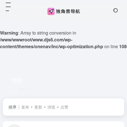
Warning
: Array to string conversion in
/www/wwwroot/www.djs6.com/wp-
content/themes/onenav/inc/wp-optimization.php
on line
108
理财
共 1 篇网址
排序
发布
更新
浏览
点赞