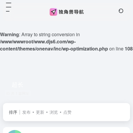
Warning
: Array to string conversion in
/www/wwwroot/www.djs6.com/wp-
content/themes/onenav/inc/wp-optimization.php
on line
108
超长
共 1 篇网址
排序
发布
更新
浏览
点赞