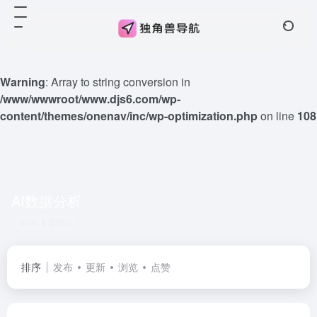
Warning
: Array to string conversion in
/www/wwwroot/www.djs6.com/wp-
content/themes/onenav/inc/wp-optimization.php
on line
108
AI数据分析
共 1 篇网址
排序
发布
更新
浏览
点赞