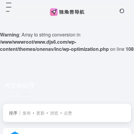
Warning
: Array to string conversion in
/www/wwwroot/www.djs6.com/wp-
content/themes/onenav/inc/wp-optimization.php
on line
108
AI文档处理
共 1 篇网址
排序
发布
更新
浏览
点赞