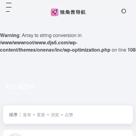
Warning
: Array to string conversion in
/www/wwwroot/www.djs6.com/wp-
content/themes/onenav/inc/wp-optimization.php
on line
108
AI生成图标
共 1 篇网址
排序
发布
更新
浏览
点赞