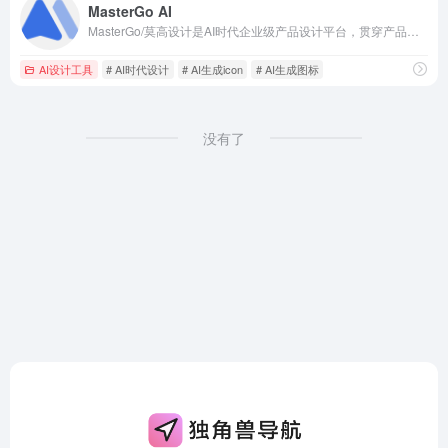
MasterGo AI
MasterGo/莫高设计是AI时代企业级产品设计平台，贯穿产品设计研发的全链条在线协作工具,是可协作的在线sketch、国内版figma，提供在线产品设计、原型图制作设计、网页开发设计、产品交互设计、UI和UX设计工具等功能,支持多人实时协作,可快速搭建设计系统,为产品设计师、交互设计师、工程师以及产品经理提供更简单灵活的工作模式。
AI设计工具
# AI时代设计
# AI生成icon
# AI生成图标
没有了