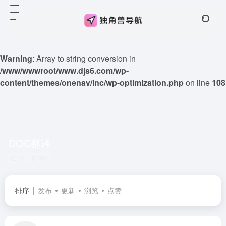
Warning
: Array to string conversion in
/www/wwwroot/www.djs6.com/wp-
content/themes/onenav/inc/wp-optimization.php
on line
108
DOC翻译
共 1 篇网址
排序
发布
更新
浏览
点赞