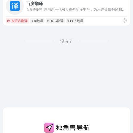
百度翻译
百度翻译打造的新一代AI大模型翻译平台，为用户提供翻译和阅读外文场景的一站式智能解决方案，支持中文、英文、日语、韩语、德语、法语等203种语言，包括文档翻译、AI翻译、英文润色、双语审校、语法分析等多种能力，是智能时代的翻译新质生产力。
AI语言翻译
# ai翻译
# DOC翻译
# PDF翻译
没有了