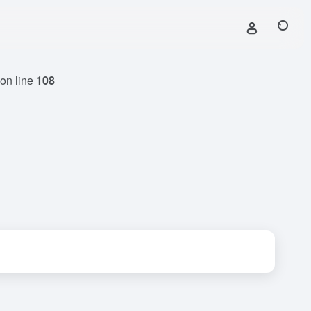
on line
108