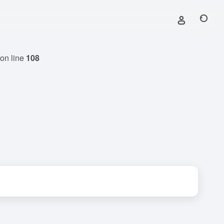
on line
108