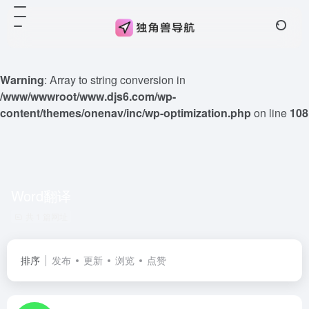
Warning
: Array to string conversion in
/www/wwwroot/www.djs6.com/wp-
content/themes/onenav/inc/wp-optimization.php
on line
108
Word翻译
共 1 篇网址
排序
发布
更新
浏览
点赞