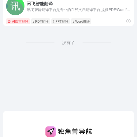
讯飞智能翻译
讯飞智能翻译平台是专业的在线文档翻译平台,提供PDF/Word/Excel/PPT文件翻译、图片识别翻译、在线翻译等服务,支持22种文档格式以及60多种语种和中文互译,译文结果高度还原原文样式排版。涵盖期刊论文、法律、金融、计算机、能源、体育、医疗等多个领域翻译，翻译更精准。
AI语言翻译
# PDF翻译
# PPT翻译
# Word翻译
没有了