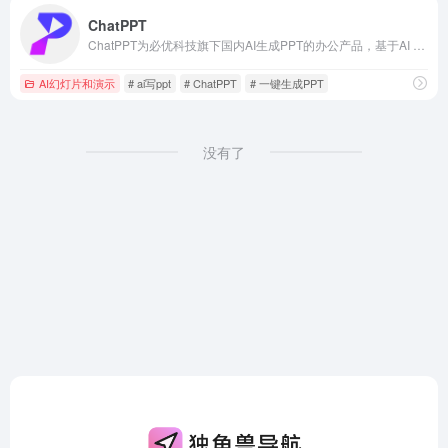
ChatPPT
ChatPPT为必优科技旗下国内AI生成PPT的办公产品，基于AI Chat指令式内容生成与创作，辅助职场办公人工更高效去创作PPT文档，目前接入超过350+指令集，可以在1分钟内完成全篇PPT生成、设计与排版。
AI幻灯片和演示
# ai写ppt
# ChatPPT
# 一键生成PPT
没有了