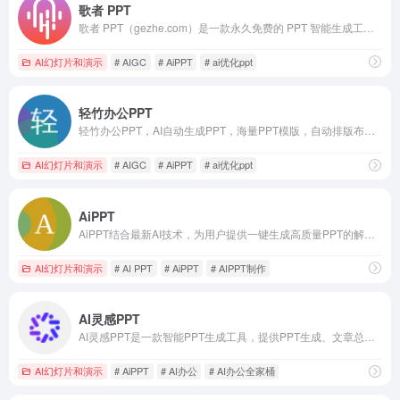
歌者 PPT
歌者 PPT（gezhe.com）是一款永久免费的 PPT 智能生成工具。用户可将任何主题或资料轻松转为 PPT，并可选择应用大量精美模板或者自定义模板。此外，通过主动分享 PPT 案例，形成了活跃社区，帮助用户快速找到灵感，且一键复用。无论是商务演示、教育培训、学术报告还是专业领域，都能提供便捷的操作和智能化体验，让 PPT 制作更加轻松高效。
AI幻灯片和演示
# AIGC
# AiPPT
# ai优化ppt
轻竹办公PPT
轻竹办公PPT，AI自动生成PPT，海量PPT模版，自动排版布局。支持Word文档转PPT，在线编辑，一键换PPT模板，智能生成演讲稿等功能。无论是商务演示、教育培训，还是项目汇报，轻竹办公PPT都能让您的演示制作变得轻松高效。
AI幻灯片和演示
# AIGC
# AiPPT
# ai优化ppt
AiPPT
AiPPT结合最新AI技术，为用户提供一键生成高质量PPT的解决方案。无论是职场展示、教育课件还是销售报告，AiPPT均能快速生成符合需求的专业PPT，简化设计流程，提升工作效率。
AI幻灯片和演示
# AI PPT
# AiPPT
# AIPPT制作
AI灵感PPT
AI灵感PPT是一款智能PPT生成工具，提供PPT生成、文章总结PPT功能;支持AI配图、AI配音和AI创作,快速制作自动演讲的PPT；工具内提供海量PPT模板,能够在线自由设计PPT,使我们很轻松的就能做出非常漂亮的PPT设计。
AI幻灯片和演示
# AiPPT
# AI办公
# AI办公全家桶