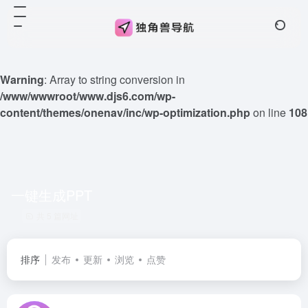
Warning
: Array to string conversion in
/www/wwwroot/www.djs6.com/wp-
content/themes/onenav/inc/wp-optimization.php
on line
108
一键生成PPT
共 5 篇网址
排序
发布
更新
浏览
点赞