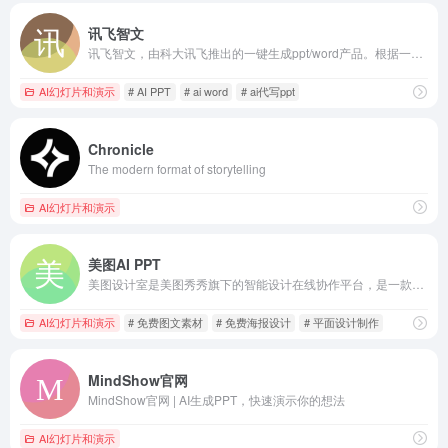
讯飞智文
讯飞智文，由科大讯飞推出的一键生成ppt/word产品。根据一句话、长文本、音视频等指令智能生成文档，同时支持在线编辑、美化、排版、导出、一键动效、自动生成演讲稿等功能，让AI全流程服务到底。
AI幻灯片和演示
# AI PPT
# ai word
# ai代写ppt
Chronicle
The modern format of storytelling
AI幻灯片和演示
美图AI PPT
美图设计室是美图秀秀旗下的智能设计在线协作平台，是一款平面设计工具和在线平面设计软件,提供海量海报模板,跨境电商模板,跨境电商banner,跨境电商主图,邀请函,公告通知,喜报,logo等免费设计素材和模板,可在线智能生成海报,一键换色,一键换装,一键去水印,图片高清修复,无损放大,抠图,拼图。
AI幻灯片和演示
# 免费图文素材
# 免费海报设计
# 平面设计制作
MindShow官网
MindShow官网 | AI生成PPT，快速演示你的想法
AI幻灯片和演示