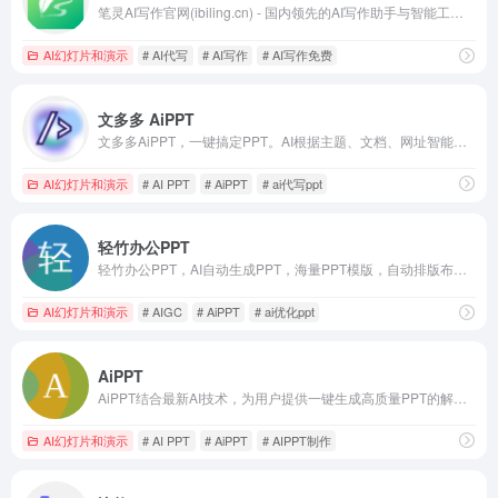
笔灵AI写作官网(ibiling.cn) - 国内领先的AI写作助手与智能工具。专为提高写作效率而设计，提供免费的AI文章改写、论文辅助、商业计划书撰写等服务。无论是学术写作还是商业文案，笔灵AI写作都能快速生成高质量内容，简化您的写作过程。
AI幻灯片和演示
# AI代写
# AI写作
# AI写作免费
文多多 AiPPT
文多多AiPPT，一键搞定PPT。AI根据主题、文档、网址智能生成PPT文档，同时支持在线编辑、美化、排版、导出、一键动效、自动生成演讲稿等功能，告别工作烦恼！
AI幻灯片和演示
# AI PPT
# AiPPT
# ai代写ppt
轻竹办公PPT
轻竹办公PPT，AI自动生成PPT，海量PPT模版，自动排版布局。支持Word文档转PPT，在线编辑，一键换PPT模板，智能生成演讲稿等功能。无论是商务演示、教育培训，还是项目汇报，轻竹办公PPT都能让您的演示制作变得轻松高效。
AI幻灯片和演示
# AIGC
# AiPPT
# ai优化ppt
AiPPT
AiPPT结合最新AI技术，为用户提供一键生成高质量PPT的解决方案。无论是职场展示、教育课件还是销售报告，AiPPT均能快速生成符合需求的专业PPT，简化设计流程，提升工作效率。
AI幻灯片和演示
# AI PPT
# AiPPT
# AIPPT制作