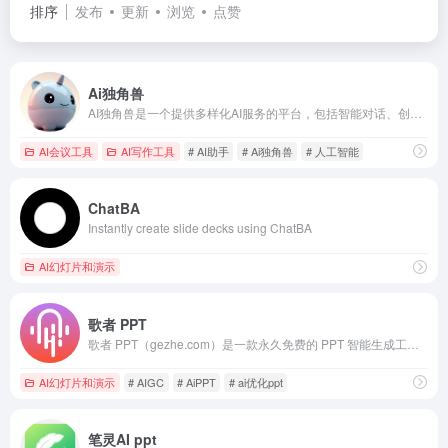
排序
发布
更新
浏览
点赞
Ai独角兽
AI独角兽是一个提供多样化AI服务的平台，包括智能对话、创作工具和文件处理，旨在通过先进的自然语言处理技术提升用户的交互体验。
AI会议工具
AI写作工具
# AI助手
# Ai独角兽
# 人工智能
ChatBA
Instantly create slide decks using ChatBA
AI幻灯片和演示
歌者 PPT
歌者 PPT（gezhe.com）是一款永久免费的 PPT 智能生成工具。用户可将任何主题或资料轻松转为 PPT，并可选择应用大量精美模板或者自定义模板。此外，通过主动分享 PPT 案例，形成了活跃社区，帮助用户快速找到灵感，且一键复用。无论是商务演示、教育培训、学术报告还是专业领域，都能提供便捷的操作和智能化体验，让 PPT 制作更加轻松高效。
AI幻灯片和演示
# AIGC
# AiPPT
# ai优化ppt
笔灵AI ppt