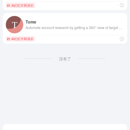
AI幻灯片和演示
Tome
Automate account research by getting a 360° view of target accounts from the web and internal data. Prioritize, outbound, and prep for meetings for effectively.
AI幻灯片和演示
没有了