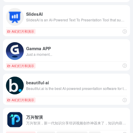
SlidesAI
SlidesAI is an AI-Powered Text To Presentation Tool that summarizes and creates presentation slides from any piece of text.
AI幻灯片和演示
Gamma APP
Just a moment...
AI幻灯片和演示
beautiful·ai
Beautiful.ai is the best AI-powered presentation software for teams. Stay on brand, level up and automate presentation design, and collaborate from anywhere.
AI幻灯片和演示
万兴智演
万兴智演，新一代知识分享培训视频创作神器来了，知识内容视频博主、产品视频营销团队、企业培训人力部门等