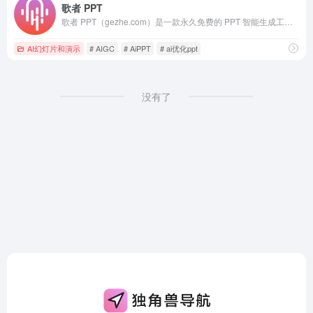
歌者 PPT
歌者 PPT（gezhe.com）是一款永久免费的 PPT 智能生成工具。用户可将任何主题或资料轻松转为 PPT，并可选择应用大量精美模板或者自定义模板。此外，通过主动分享 PPT 案例，形成了活跃社区，帮助用户快速找到灵感，且一键复用。无论是商务演示、教育培训、学术报告还是专业领域，都能提供便捷的操作和智能化体验，让 PPT 制作更加轻松高效。
AI幻灯片和演示
# AIGC
# AiPPT
# ai优化ppt
没有了