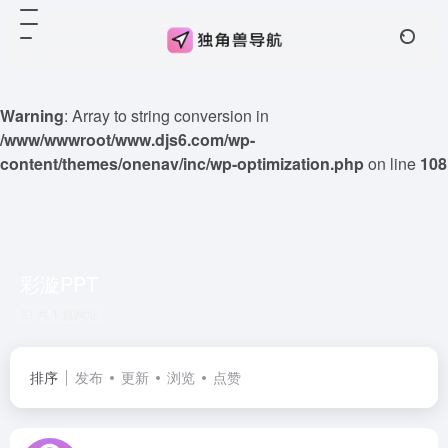
Warning
: Array to string conversion in
/www/wwwroot/www.djs6.com/wp-
content/themes/onenav/inc/wp-optimization.php
on line
108
彩漩PPT
共 1 篇网址
排序
发布
更新
浏览
点赞