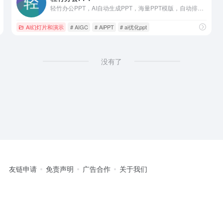
轻竹办公PPT，AI自动生成PPT，海量PPT模版，自动排版布局。支持Word文档转PPT，在线编辑，一键换PPT模板，智能生成演讲稿等功能。无论是商务演示、教育培训，还是项目汇报，轻竹办公PPT都能让您的演示制作变得轻松高效。
AI幻灯片和演示
# AIGC
# AiPPT
# ai优化ppt
没有了
友链申请
免责声明
广告合作
关于我们