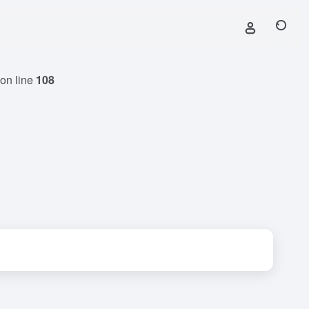
on line
108