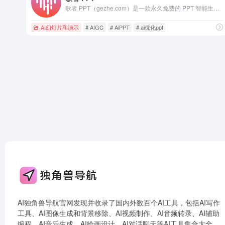
歌者 PPT（gezhe.com）是一款永久免费的 PPT 智能生成工具。用户可将任何主题或资料轻松转为 PPT，并可选择应用大量精美模板或者自定义模板。此外，通过主动分享 PPT 案例，形成了活跃社区，帮助用户快速找到灵感，且一键复用。无论是商务演示、教育培训、学术报告还是专业领域，都能提供便捷的操作和智能化体验，让 PPT 制作更加轻松高效。
AI幻灯片和演示
# AIGC
# AiPPT
# ai优化ppt
AI独角兽导航官网发现并收录了国内外数百个AI工具，包括AI写作
工具、AI图像生成和背景移除、AI视频制作、AI音频转录、AI辅助
编程、AI音乐生成、AI绘画设计、AI对话聊天等AI工具集合大全，