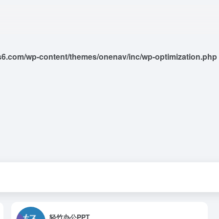
6.com/wp-content/themes/onenav/inc/wp-optimization.php
轻竹办公PPT