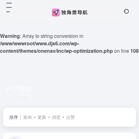
Warning
: Array to string conversion in
/www/wwwroot/www.djs6.com/wp-
content/themes/onenav/inc/wp-optimization.php
on line
108
ai代写ppt
共 2 篇网址
排序
发布
更新
浏览
点赞