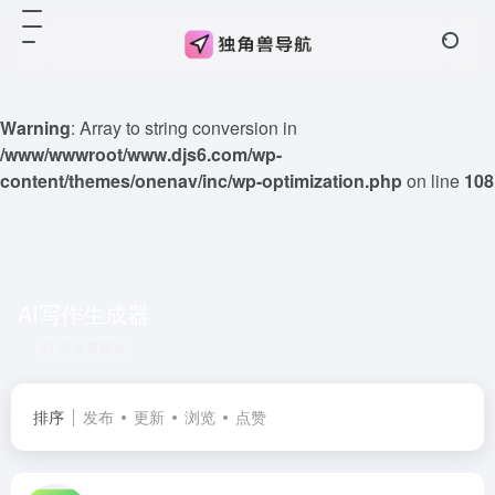
Warning
: Array to string conversion in
/www/wwwroot/www.djs6.com/wp-
content/themes/onenav/inc/wp-optimization.php
on line
108
AI写作生成器
共 3 篇网址
排序
发布
更新
浏览
点赞