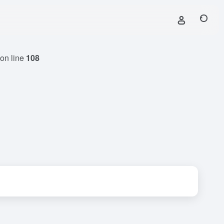
on line
108