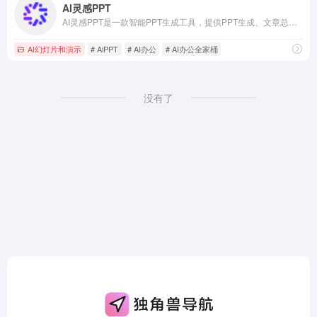
AI灵感PPT
AI灵感PPT是一款智能PPT生成工具，提供PPT生成、文章总结PPT功能;支持AI配图、AI配音和AI创作,快速制作自动演讲的PPT；工具内提供海量PPT模板,能够在线自由设计PPT,使我们很轻松的就能做出非常漂亮的PPT设计。
AI幻灯片和演示
# AiPPT
# AI办公
# AI办公全家桶
没有了