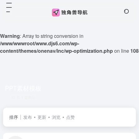
Warning
: Array to string conversion in
/www/wwwroot/www.djs6.com/wp-
content/themes/onenav/inc/wp-optimization.php
on line
108
PPT素材模板
共 1 篇网址
排序
发布
更新
浏览
点赞