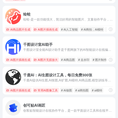
绘蛙
绘蛙-是一款功能强大，简洁好用的智能图片、文案创作平台，并且拥有海量虚拟模特可选择。在绘蛙，你可训练自己的商品模型和模特模型，可通过AI生成商拍图和种草文案，可以创作小红书图片,电商商品主图,跨境电商主图,小红书种草文案,穿搭文案，视频口播文案，可在线一键美图,输入口令修改图片内容,一键换装,一键去水印,一键智能消除，一键换脸，一键高清修复图片。
AI商品图片生成
AI图片插画生成
# AI人工智能
# AI商拍，AI模特
# AI
千图设计室AI助手
千图设计室全能AI设计助手是千图网旗下的AI智能设计在线编辑平台，提供一键抠图,批量AI换背景,AI绘画,AI聊天,消除笔,AI证件照制作,艺术字logo生成,老照片修复等功能,一键稿定设计,更有AI生成美图,助力设计师释放无限创意。
AI图片插画生成
AI图片无损放大
# AI商品图
# 去水印
# 图片制作
千鹿AI：AI生图设计工具，每日免费300张
千鹿AI提供AI生图,AI抠图,AI扩图,AI模特,AI商品图,模型训练等图像处理功能。每日免费生成300张图,服务跨境电商主图、AI商拍、素材管理、小红书种草文案等场景,实现一键换装,一键去水印,一键消除,一键高清修复。
AI图片插画生成
常用AI图像工具
# AI做图
# ai商拍图
# ai模特
创可贴AI画匠
创客贴智能设计在线协作平台，是一款平面设计工具和在线平面设计软件,提供海量海报模板,新媒体配图,电商模板,主图模板,邀请函,公告通知,喜报,logo等免费设计素材和模板,创客贴AI工具箱提供在线智能生成海报,一键抠图,一键消除,一键去水印,图片高清修复,无损放大，智能拼图等众多智能AI工具。