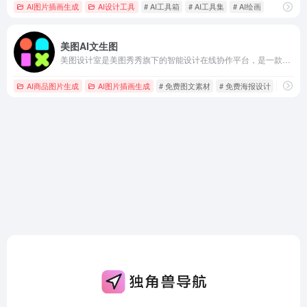
AI图片插画生成
AI设计工具
# AI工具箱
# AI工具集
# AI绘画
美图AI文生图
美图设计室是美图秀秀旗下的智能设计在线协作平台，是一款平面设计工具和在线平面设计软件,提供海量海报模板,跨境电商模板,跨境电商banner,跨境电商主图,邀请函,公告通知,喜报,logo等免费设计素材和模板,可在线智能生成海报,一键换色,一键换装,一键去水印,图片高清修复,无损放大,抠图,拼图。
AI商品图片生成
AI图片插画生成
# 免费图文素材
# 免费海报设计
# 平面