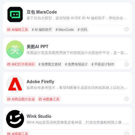
豆包 MarsCode
基于豆包大模型，提供智能 AI IDE 和 AI 编程助手，带给你全新的编码体验。AI IDE 提供开箱即用的开发环境，AI 编程助手提供代码生成、代码解释、单测生成和问题修复等功能，支持上百种编程语言和主流开发环境。
AI编程工具
# AI 编程助手
# MarsCode
# 代码
美图AI PPT
美图设计室是美图秀秀旗下的智能设计在线协作平台，是一款平面设计工具和在线平面设计软件,提供海量海报模板,跨境电商模板,跨境电商banner,跨境电商主图,邀请函,公告通知,喜报,logo等免费设计素材和模板,可在线智能生成海报,一键换色,一键换装,一键去水印,图片高清修复,无损放大,抠图,拼图。
AI幻灯片和演示
# 免费图文素材
# 免费海报设计
# 平面设计制作
Adobe Firefly
如果你有参考照片，希望AI图像生成器在结构或风格上以此为灵感来渲染新图像，Adobe Firefly是最佳选择
AI商品图片生成
AI图像工具
Wink Studio
Wink App是高清画质修复必备神器，打造自然服帖精致人像，照片&amp;视频都能修，360度还原美貌无死角，Get氛围感影像，美图秀秀荣誉出品。 WinkStudio是桌面端AI视频编辑工具，打造“AI+视频剪辑=修一帧，用全局”的全新创作体验，服务于视频内容创作者，AI视频前沿效果尽在Wink Studio。
AI视频工具