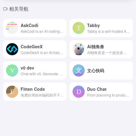
相关导航
AskCodi
Tabby
AskCodi is an AI coding assistant with gen-ai capabilities, proficient in multiple languages and frameworks. Start coding with our AI-Powered Code Assistant today!
Tabby is a self-hosted AI coding assistant, offering an open-source and on-premises alternative to GitHub Copilot
CodeGeeX
Ai独角兽
CodeGeeX is an AI-based coding assistant, which can suggest code in the current or following lines. It is powered by a large-scale multilingual code generation model with 13 billion parameters, pretrained on a large code corpus of more than 20 programming languages. CodeGeeX是一个基于AI大模型的编程辅助工具，可以实现自动代码生成、代码翻译、自动编写注释等功能，支持20多种编程语言。
AI独角兽是一个提供多样化AI服务的平台，包括智能对话、创作工具和文件处理，旨在通过先进的自然语言处理技术提升用户的交互体验。
v0 dev
文心快码
Chat with v0. Generate UI with simple text prompts. Copy, paste, ship.
Fitten Code
Duo Chat
免费好用的AI编程助手 Fitten Code - 支持VS Code、PyCharm、Intellj、Visual Studio
From planning to production, bring teams together in one application. Ship secure code more efficiently to deliver value faster.