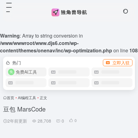
Warning
: Array to string conversion in
/www/wwwroot/www.djs6.com/wp-
content/themes/onenav/inc/wp-optimization.php
on line
108
热门
立即入驻
免费AI工具
首页
•
AI编程工具
•
正文
豆包 MarsCode
2年前更新
28,708
0
0