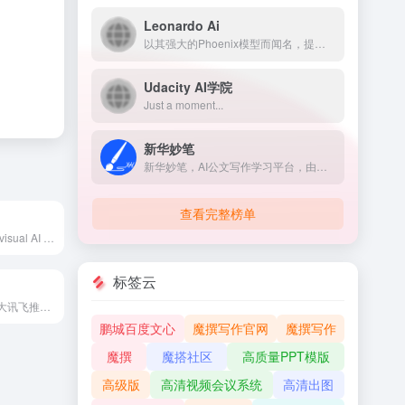
Leonardo Ai
以其强大的Phoenix模型而闻名，提供高质量的图像生成，并允许对输出进行精细控制
Udacity AI学院
Just a moment...
新华妙笔
新华妙笔，AI公文写作学习平台，由新华社媒体融合生产技术与系统国家重点实验室与博特智能公司联合研发。集查、写、审、问、学一体，集合了范文参考资料、写作素材、智能写作、校对纠错、润色续写等特色功能。帮助公务员、事业单位人员、国企人员的机关公文写作场景，快速拟稿，降低内容风险，擅长工作总结、竞聘材料、发言稿、工作简报等材料等智能写作。
查看完整榜单
Napkin AI - The visual AI for business storytelling
标签云
讯飞智文，由科大讯飞推出的一键生成ppt/word产品。根据一句话、长文本、音视频等指令智能生成文档，同时支持在线编辑、美化、排版、导出、一键动效、自动生成演讲稿等功能，让AI全流程服务到底。
鹏城百度文心
魔撰写作官网
魔撰写作
魔撰
魔搭社区
高质量PPT模版
高级版
高清视频会议系统
高清出图