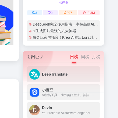
管理员
3
0
397
13.3
M
DeepSeek完全使用指南：掌握高效AI工具的10大核心技巧 | SEO优化攻略
ai生成图片最强的六大神器
氪金玩家的福音！Krea AI推出Lora训练功能，”炼丹”轻松上手
网址
日榜
周榜
月榜
DeepTranslate
小悟空
AI智能工具，助力美好生活。轻轻一键，唤醒专属于你的私人助理。智慧服务，美好生活。
Devin
Your reliable AI software engineer