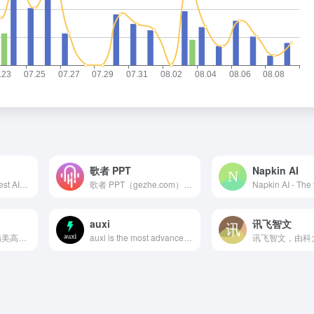
歌者 PPT
Napkin AI
Beautiful.ai is the best AI-powered presentation software for teams. Stay on brand, level up and automate presentation design, and collaborate from anywhere.
歌者 PPT（gezhe.com）是一款永久免费的 PPT 智能生成工具。用户可将任何主题或资料轻松转为 PPT，并可选择应用大量精美模板或者自定义模板。此外，通过主动分享 PPT 案例，形成了活跃社区，帮助用户快速找到灵感，且一键复用。无论是商务演示、教育培训、学术报告还是专业领域，都能提供便捷的操作和智能化体验，让 PPT 制作更加轻松高效。
auxi
讯飞智文
秒出PPT提供创意精美高端PPT模板下载，AI辅助编辑PPT内容，支持自动排版、智能生成PPT
auxi is the most advanced powerpoint add-in on the market. auxi has been built specifically for management consultants and visual graphic designers.