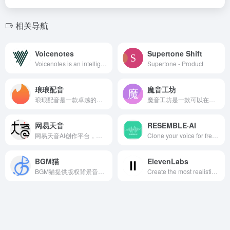
相关导航
Voicenotes
Supertone Shift
Voicenotes is an intelligent note-taker that let's you transcribe voice notes and meetings in 100+ languages.
Supertone - Product
琅琅配音
魔音工坊
琅琅配音是一款卓越的智能文本转语音工具，提供语音合成服务。拥有全网最受欢迎的200+AI主播，支持中文、英语、德语、法语等30多种语言，以及高兴、悲伤、兴奋等10多种情感风格
魔音工坊是一款可以在线将文字转成语音的智能配音产品。提供不同性别、不同口音的真人声音，在你输入文字后直接配音。你可快速对短视频等需要配音的内容进行配音。是一款功能强大AI语音合成神器。
网易天音
RESEMBLE·AI
网易天音AI创作平台，词曲编唱样样精通，海量风格全部免费使用，还不快来点亮你的音乐天赋！
Clone your voice for free with Resemble&#039;s realistic AI voice generator and create voices using real-time speech to speech and text to speech!
BGM猫
ElevenLabs
BGM猫提供版权背景音乐一站式服务,正版商业授权,AI智能生成曲库,免费无限,快捷授权,一键下载.
Create the most realistic speech with our AI audio in 1000s of voices and 32 languages. Pioneering research in Text to Speech and AI Voice Generation