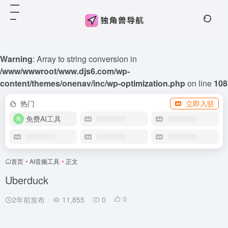
Warning
: Array to string conversion in
/www/wwwroot/www.djs6.com/wp-
content/themes/onenav/inc/wp-optimization.php
on line
108
热门
立即入驻
免费AI工具
首页
•
AI音频工具
•
正文
Uberduck
2年前发布
11,855
0
0