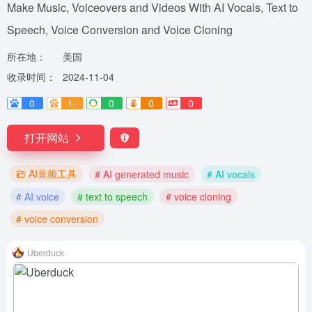
Make Music, Voiceovers and Videos With AI Vocals, Text to
Speech, Voice Conversion and Voice Cloning
所在地：
美国
收录时间：
2024-11-04
0
1-
0
0
0
打开网站
AI音频工具
# AI generated music
# AI vocals
# AI voice
# text to speech
# voice cloning
# voice conversion
Uberduck