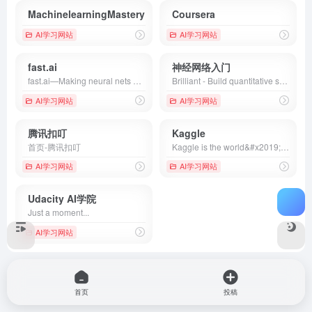
MachinelearningMastery
Coursera
AI学习网站
AI学习网站
fast.ai
神经网络入门
fast.ai—Making neural nets uncool again – fast.ai
Brilliant - Build quantitative skills in math, science, and computer science with hands-on, interactive lessons.
AI学习网站
AI学习网站
腾讯扣叮
Kaggle
首页-腾讯扣叮
Kaggle is the world&#x2019;s largest data science community with powerful tools and resources to help you achieve your data science goals.
AI学习网站
AI学习网站
Udacity AI学院
Just a moment...
AI学习网站
首页
投稿