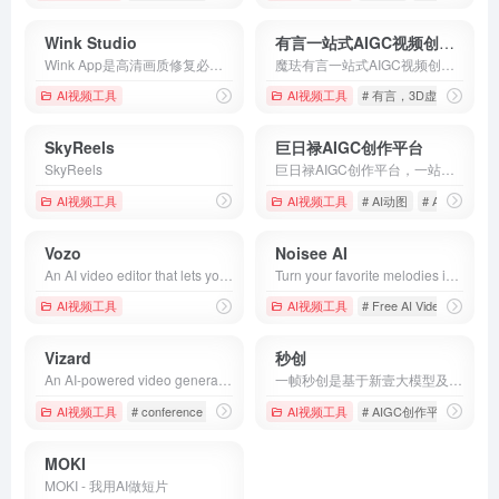
Wink Studio
有言一站式AIGC视频创作平台
Wink App是高清画质修复必备神器，打造自然服帖精致人像，照片&amp;视频都能修，360度还原美貌无死角，Get氛围感影像，美图秀秀荣誉出品。 WinkStudio是桌面端AI视频编辑工具，打造“AI+视频剪辑=修一帧，用全局”的全新创作体验，服务于视频内容创作者，AI视频前沿效果尽在Wink Studio。
魔珐有言一站式AIGC视频创作平台，无需拍摄、无需剪辑、无需后期，3D视频即可一键生成。魔珐有言提供了上千个高质量的3D虚拟人角色可供选择，无需真人出镜。有言可一键生成场景、灯光、动画、运镜和镜头，还集成了智能镜头剪辑、高质量视频后期包装，能够一站式满足所有视频创作需求。有言简单易用，用户仅需三步就可轻松制作视频。
AI视频工具
AI视频工具
# 有言，3D虚拟人，3D
SkyReels
巨日禄AIGC创作平台
SkyReels
巨日禄AIGC创作平台，一站式一键生成AI漫画推文神器，免费体验，免费小说推文授权平台；AI绘画文生图、AI视频文生视频、文本转视频、AI漫画创作平台；自媒体、漫剪、小说漫画推文工具教程
AI视频工具
AI视频工具
# AI动图
# AI小说
# 
Vozo
Noisee AI
An AI video editor that lets you edit, dub, translate, and lip-sync videos with prompts. Add auto subtitles, change voices, and modify voiceovers with ease.
Turn your favorite melodies into music videos. Supports Suno, Youtube, Soundcloud url and mp3 files
AI视频工具
AI视频工具
# Free AI Video Generat
Vizard
秒创
An AI-powered video generator and editor that turns one long video into 10+ clips instantly. Try it forever free.
一帧秒创是基于新壹大模型及秒创AIGC引擎的智能AI内容生成平台，包含AI数字人、AI帮写、AI视频、AI作画等AIGC工具，可将百家号、公众号、头条号、搜狐号、新浪微博、小红书等文章一键转视频，一键生成数字人播报视频，为企业及自媒体提供一站式视频生产，全面提升内容创作效率。
AI视频工具
# conference recording
# Descript alternative
AI视频工具
# AIGC创作平台
# edit video by tex
# AI
MOKI
MOKI - 我用AI做短片