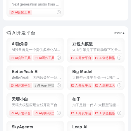
Next generation audio from Adobe is here. Record, transcribe, edit, share. Crisp and clear, every time.
AI音频工具
AI开发平台
more+
Ai独角兽
豆包大模型
AI独角兽是一个提供多样化AI服务的平台，包括智能对话、创作工具和文件处理，旨在通过先进的自然语言处理技术提升用户的交互体验。
火山引擎是字节跳动旗下的云服务平台，将字节跳动快速发展过程中积累的增长方法、技术能力和应用工具开放给外部企业，提供云基础、视频与内容分发、数智平台VeDI、人工智能、开发与运维等服务，帮助企业在数字化升级中实现持续增长。
AI会议工具
AI写作工具
# AI助手
# Ai独角兽
AI开发平台
# 人工智能
AI训练模型
# 业务
BetterYeah AI
Big Model
BetterYeah，国内顶尖的一站式AI智能体（Agent）构建平台，集成全网最新多模态大模型和独家知识库RAG算法，支持工作流、数据库及插件集成，全面增强 AI Agent能力，企业可以通过prompt编排的方式零代码开发智能体。通过API和SDK无缝接入企业微信、公众号、钉钉等渠道，助力企业低成本打造智能营销、客服与销售场景AI应用，解决大模型落地难题。
大模型开放平台-新一代国产自主通用AI开放平台，致力于将产品技术与行业场景双轮驱动的中国先进的认知智能技术和千行百业应用相结合，构建更高精度、高效率、通用化的AI开发新模式，实现智谱大模型的产业化，将AI的好处带给每个人。
AI开发平台
# AI Agent构建
# AI应用开发
AI开发平台
# AI智能体平台
AI编程工具
# AI
#
天壤小白
扣子
天壤大模型应用全栈开发平台 LLM App Stack是专为企业量身打造的一站式大模型应用开发平台。旨在为大语言模型技术的研究和应用提供一个开放、可扩展、可协作的环境。平台为开发者提供大语言模型、大规模数据集、模型微调工具以及大模型应用开发工具等资源，加速大模型的训练过程，促进大模型在不同领域的应用落地。
扣子是新一代 AI 大模型智能体开发平台。整合了插件、长短期记忆、工作流、卡片等丰富能力，扣子能帮你低门槛、快速搭建个性化或具备商业价值的智能体，并发布到豆包、飞书等各个平台。
AI开发平台
AI训练模型
# Agent
# AI助手
AI开发平台
# AI应用开发平台
AI训练模型
SkyAgents
Leap AI