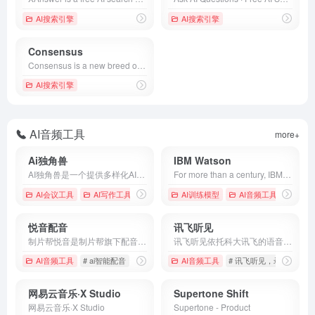
AI搜索引擎
AI搜索引擎
Consensus
Consensus is a new breed of academic search engine, powered by AI, grounded in science. Find the best papers while getting instant insights and topic synthesis.
AI搜索引擎
AI音频工具
more+
Ai独角兽
IBM Watson
AI独角兽是一个提供多样化AI服务的平台，包括智能对话、创作工具和文件处理，旨在通过先进的自然语言处理技术提升用户的交互体验。
For more than a century, IBM has been a global technology innovator, leading advances in AI, automation and hybrid cloud solutions that help businesses grow.
AI会议工具
AI写作工具
# AI助手
# Ai独角兽
AI训练模型
# 人工智能
AI音频工具
悦音配音
讯飞听见
制片帮悦音是制片帮旗下配音产品品牌，可以在线将文字转成语音的智能配音产品。悦音配音提供男声女声童声、普通话，方言，英文等多语种的真人声音，在您输入文字后直接生成音频。是一款ai智能在线配音语音合成工具软件。为广告宣传片，短视频实现快速配音需求。
讯飞听见依托科大讯飞的语音识别技术,打造智慧办公服务平台,提供语音转文字、录音转文字、AI写作、视频会议、视频转文字、视频加字幕、同声翻译、语音翻译等服务,可满足多样化的语音转文字及文字编辑需求,致力于提高办公效率。
AI音频工具
# ai智能配音
# 免费在线配音
AI音频工具
# 悦音
# 讯飞听见，录音转文
网易云音乐·X Studio
Supertone Shift
网易云音乐·X Studio
Supertone - Product