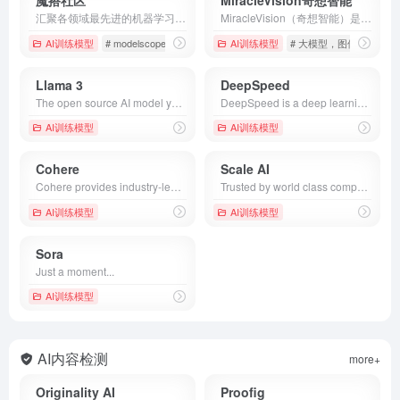
魔搭社区
MiracleVision奇想智能
汇聚各领域最先进的机器学习模型，提供模型探索体验、推理、训练、部署和应用的一站式服务。
MiracleVision（奇想智能）是美图自研的一款懂美学的AI视觉大模型，以美图深厚的美学沉淀和长期的审美趋势研究作为基础，建立美学数据训练机制和美学评估体系，为MiracleVision大模型生成高品质的图像和稳健的图像质量提供强大的支撑
AI训练模型
# modelscope
# 模型
# 魔搭社区
AI训练模型
# 大模型，图像模型，A
Llama 3
DeepSpeed
The open source AI model you can fine-tune, distill and deploy anywhere. Our latest models are available in 8B, 70B, and 405B variants.
DeepSpeed is a deep learning optimization library that makes distributed training easy, efficient, and effective.
AI训练模型
AI训练模型
Cohere
Scale AI
Cohere provides industry-leading large language models (LLMs) and RAG capabilities tailored to meet the needs of enterprise use cases that solve real-world problems.
Trusted by world class companies, Scale delivers high quality training data for AI applications such as self-driving cars, mapping, AR/VR, robotics, and more.
AI训练模型
AI训练模型
Sora
Just a moment...
AI训练模型
AI内容检测
more+
Originality AI
Proofig