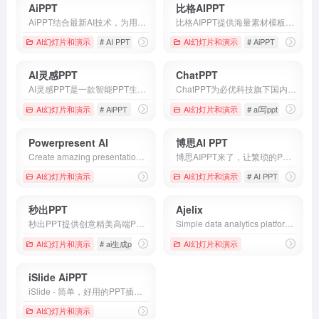
AiPPT
比格AIPPT
AiPPT结合最新AI技术，为用户提供一键生成高质量PPT的解决方案。无论是职场展示、教育课件还是销售报告，AiPPT均能快速生成符合需求的专业PPT，简化设计流程，提升工作效率。
比格AIPPT提供海量素材模板，支持一键生成PPT大纲，支持导入本地大纲文件，随心更换模板配色，AI一键智能排版，单页样式自由更改，样式随要点改变，多格式导出等功能。让你告别熬夜加班，轻松实现PPT制作自由。快来体验比格AIPPT，让PPT制作更高效便捷
AI幻灯片和演示
# AI PPT
# AiPPT
# AIPPT制作
AI幻灯片和演示
# AiPPT
# AI一键
AI灵感PPT
ChatPPT
AI灵感PPT是一款智能PPT生成工具，提供PPT生成、文章总结PPT功能;支持AI配图、AI配音和AI创作,快速制作自动演讲的PPT；工具内提供海量PPT模板,能够在线自由设计PPT,使我们很轻松的就能做出非常漂亮的PPT设计。
ChatPPT为必优科技旗下国内AI生成PPT的办公产品，基于AI Chat指令式内容生成与创作，辅助职场办公人工更高效去创作PPT文档，目前接入超过350+指令集，可以在1分钟内完成全篇PPT生成、设计与排版。
AI幻灯片和演示
# AiPPT
# AI办公
# AI办公全家桶
AI幻灯片和演示
# ai写ppt
# ChatP
Powerpresent AI
博思AI PPT
Create amazing presentations 10x faster with AI. Just enter a topic or some text and let Present AI do the rest.
博思AIPPT来了，让繁琐的PPT GO吧，海量PPT模板任选，布局灵活切换，在线编辑PPT内容，零基础也能快速用ai制作PPT。
AI幻灯片和演示
AI幻灯片和演示
# AI PPT
# ai做ppt
秒出PPT
Ajelix
秒出PPT提供创意精美高端PPT模板下载，AI辅助编辑PPT内容，支持自动排版、智能生成PPT
Simple data analytics platform with AI Excel tools, Excel formula generator, Data visualization, and Business Intelligence.
AI幻灯片和演示
# ai生成ppt，ai一键生成ppt，aippt，word转ppt，PPT在
AI幻灯片和演示
iSlide AiPPT
iSlide - 简单，好用的PPT插件！拥有30万+ 原创可商用PPT模板，PPT主题素材，PPT案例，PPT图表，PPT图示，PPT图标，PPT插图和800万+正版图片。提供38个设计辅助实用功能，一键解决PPT设计制做中的难题。
AI幻灯片和演示