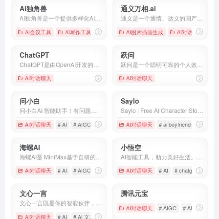
Ai独角兽
通义万相.ai
AI独角兽是一个提供多样化AI服务的平台，包括智能对话、创作工具和文件处理，旨在通过先进的自然语言处理技术提升用户的交互体验。
通义是一个通情、达义的国产AI模型，可以帮你解答问题、文档阅读、联网搜索并写作总结，最多支持1000万字的文档速读。通义tongyi.ai_你的全能AI助手
AI会议工具
AI写作工具
# AI助手
# Ai独角兽
AI图片插画生成
# 人工智能
AI对话聊天
# A
ChatGPT
跃问
ChatGPT是由OpenAI开发的先进的自然语言处理工具，能够理解和生成类似人类对话的文本
跃问是一个聪明可靠的个人效率助手，可以帮你获取知识、查询信息、学习语言、创意写作、编写代码，在工作、学习、生活等各种场景下帮你解决问题。跃问，带你发现和理解世界~
AI对话聊天
AI对话聊天
问小白
Saylo
问小白AI 智能助手！有问题，问小白，秒速回答。问小白是由元石科技（基于自研元石大模型）推出的超能AI 助手，旨在为你提供全方位服务。问小白，替你搜索，陪伴生活，发现大千世界。
Saylo | Free AI Character Story Chat
AI对话聊天
# AI
# AIGC
# AI写作
AI对话聊天
# ai boyfriend
# ai char
海螺AI
小悟空
海螺AI是 MiniMax基于自研的多模态大语言模型为用户打造的AI伙伴，可以帮你智能搜索问答、精准识图解析、沉浸语音通话、专业/创意写作、文档速读总结、还有独家悬浮球功能帮你把琐事化繁为简。10倍速获取信息，10倍速解决问题。从学生到打工人，或者是自由工作者、创作者，不管你是任何角色都可以随时召唤它，上手即用，张嘴就问，无论是AI写作、AI搜题、AI办公、AI翻译、AI编程、AI创作、AI文档总结，还是陪你AI聊天、AI对话、口语陪练、模拟面试。它是你全能的AI助手。
AI智能工具，助力美好生活。轻轻一键，唤醒专属于你的私人助理。智慧服务，美好生活。
AI对话聊天
# AI
# AIGC
# ai伙伴
AI对话聊天
# AI
# chatgpt
# wuk
文心一言
腾讯元宝
文心一言既是你的智能伙伴，可以陪你聊天、回答问题、画图识图；也是你的AI助手，可以提供灵感、撰写文案、阅读文档、智能翻译，帮你高效完成工作和学习任务。
AI对话聊天
# AIGC
# AI产品
# 
AI对话聊天
# AI
# AI 文本生成
# AI交互