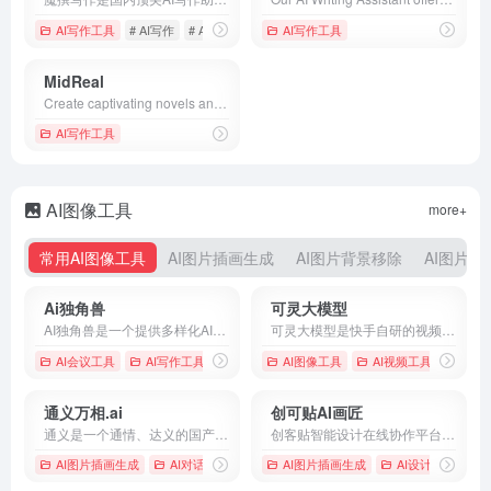
AI写作工具
# AI写作
# AI洗稿
# grammarly
AI写作工具
MidReal
Create captivating novels and stories easily with ONE sentence. No prompt, unlimited memory, infinite length. Read others&#x27; stories for inspiration!
AI写作工具
AI图像工具
more+
常用AI图像工具
AI图片插画生成
AI图片背景移除
AI图片无
Ai独角兽
可灵大模型
AI独角兽是一个提供多样化AI服务的平台，包括智能对话、创作工具和文件处理，旨在通过先进的自然语言处理技术提升用户的交互体验。
可灵大模型是快手自研的视频生成大模型，能够生成长达2分钟、符合物理规律、电影级画面的视频内容。
AI会议工具
AI写作工具
# AI助手
# Ai独角兽
AI图像工具
# 人工智能
AI视频工具
通义万相.ai
创可贴AI画匠
通义是一个通情、达义的国产AI模型，可以帮你解答问题、文档阅读、联网搜索并写作总结，最多支持1000万字的文档速读。通义tongyi.ai_你的全能AI助手
创客贴智能设计在线协作平台，是一款平面设计工具和在线平面设计软件,提供海量海报模板,新媒体配图,电商模板,主图模板,邀请函,公告通知,喜报,logo等免费设计素材和模板,创客贴AI工具箱提供在线智能生成海报,一键抠图,一键消除,一键去水印,图片高清修复,无损放大，智能拼图等众多智能AI工具。
AI图片插画生成
AI对话聊天
# AI PPT
AI图片插画生成
# AI写作
# AI搜索
AI设计工具
# 