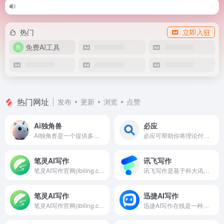
热门
立即入驻
免费AI工具
热门网址
发布
更新
浏览
点赞
Ai独角兽
必应
AI独角兽是一个提供多样化AI服务的平台，包括智能对话、创作工具和文件处理，旨在通过先进的自然语言处理技术提升用户的交互体验。
必应可帮助你将理论付诸实践，使得搜索更加方便快捷，从而达到事半功倍的效果。
笔灵AI写作
讯飞写作
笔灵AI写作官网(ibiling.cn) - 国内领先的AI写作助手与智能工具。专为提高写作效率而设计，提供免费的AI文章改写、论文辅助、商业计划书撰写等服务。无论是学术写作还是商业文案，笔灵AI写作都能快速生成高质量内容，简化您的写作过程。
讯飞写作是基于科大讯飞星火大模型的一款AI智能写作助手，提供会议纪要、公文写作、工作总结、心得体会、新闻稿、面试自我介绍、朋友圈文案、改写润色、论文摘要等AI智能写作功能
笔灵AI写作
迅捷AI写作
笔灵AI写作官网(ibiling.cn) - 国内领先的AI写作助手与智能工具。专为提高写作效率而设计，提供免费的AI文章改写、论文辅助、商业计划书撰写等服务。无论是学术写作还是商业文案，笔灵AI写作都能快速生成高质量内容，简化您的写作过程。
迅捷AI写作在线是一种基于人工智能技术的在线写作工具,可以帮助用户快速生成高质量的文本内容,支持多种写作类型,具备广泛的应用场景,以满足用户不同的创作需求.