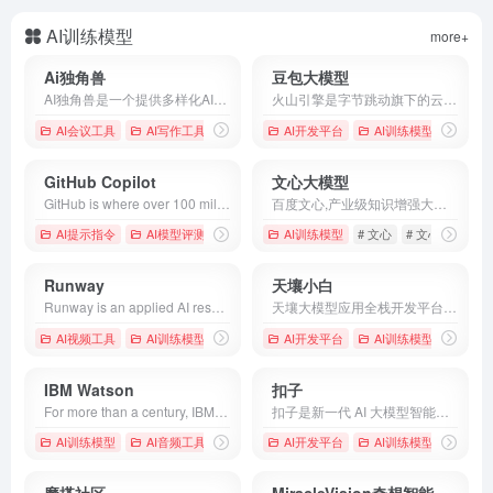
AI训练模型
more+
Ai独角兽
豆包大模型
AI独角兽是一个提供多样化AI服务的平台，包括智能对话、创作工具和文件处理，旨在通过先进的自然语言处理技术提升用户的交互体验。
火山引擎是字节跳动旗下的云服务平台，将字节跳动快速发展过程中积累的增长方法、技术能力和应用工具开放给外部企业，提供云基础、视频与内容分发、数智平台VeDI、人工智能、开发与运维等服务，帮助企业在数字化升级中实现持续增长。
AI会议工具
AI写作工具
# AI助手
# Ai独角兽
AI开发平台
# 人工智能
AI训练模型
# 业务
GitHub Copilot
文心大模型
GitHub is where over 100 million developers shape the future of software, together. Contribute to the open source community, manage your Git repositories, review code like a pro, track bugs and features, power your CI/CD and DevOps workflows, and secure code before you commit it.
百度文心,产业级知识增强大模型,包含基础通用大模型及面向重点领域和重点任务的大模型,同时有丰富的工具与平台支撑高效便捷的应用开发,学习效率高,可解释性好,大幅降低AI开发与应用门槛.
AI提示指令
AI模型评测
AI训练模型
# 文心
# 文心大模型
Runway
天壤小白
Runway is an applied AI research company shaping the next era of art, entertainment and human creativity.
天壤大模型应用全栈开发平台 LLM App Stack是专为企业量身打造的一站式大模型应用开发平台。旨在为大语言模型技术的研究和应用提供一个开放、可扩展、可协作的环境。平台为开发者提供大语言模型、大规模数据集、模型微调工具以及大模型应用开发工具等资源，加速大模型的训练过程，促进大模型在不同领域的应用落地。
AI视频工具
AI训练模型
AI开发平台
AI训练模型
# Agent
IBM Watson
扣子
For more than a century, IBM has been a global technology innovator, leading advances in AI, automation and hybrid cloud solutions that help businesses grow.
扣子是新一代 AI 大模型智能体开发平台。整合了插件、长短期记忆、工作流、卡片等丰富能力，扣子能帮你低门槛、快速搭建个性化或具备商业价值的智能体，并发布到豆包、飞书等各个平台。
AI训练模型
AI音频工具
AI开发平台
AI训练模型