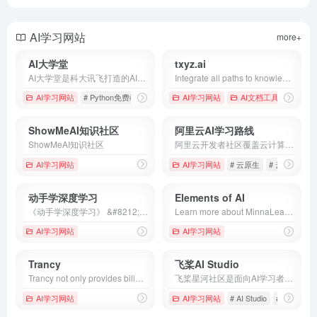
AI学习网站
more+
AI大学堂
txyz.ai
AI大学堂是科大讯飞打造的AI在线学习平台，为各行业各领域的技术人才提供人工智能培训,人工智能学习,编程入门自学,计算机编程入门,Python数据分析等课程，旨在为AI领域开发者、爱好者提供专业的课程、资源及服务支持
Integrate all paths to knowledge.
AI学习网站
# Python免费教程
# Python免费自学网站
AI学习网站
# Python全套课程
AI文档工具
ShowMeAI知识社区
阿里云AI学习路线
ShowMeAI知识社区
阿里云开发者社区覆盖云计算、人工智能、云原生、大数据、数据库、安全、开发、运维等技术领域，为开发者提供分享、交流、学习、认证、实践、活动等一站式服务能力。
AI学习网站
AI学习网站
# 云原生
# 云计算
#
动手学深度学习
Elements of AI
《动手学深度学习》 &#8212; 动手学深度学习 2.0.0 documentation
Learn more about MinnaLearn's and the University of Helsinki's AI course - no programming or complicated math required.
AI学习网站
AI学习网站
Trancy
飞桨AI Studio
Trancy not only provides bilingual subtitles support for platforms like YouTube, Netflix, Udemy, Disney+, TED, edX, Kehan, Coursera, but also offers AI word/sentence translation and immersive translation for regular web pages. It is a true all-in-one language learning assistant.
飞桨星河社区是面向AI学习者的人工智能学习与实训社区。飞桨星河社区集成了丰富的免费AI课程，大模型社区及模型应用，深度学习样例项目，各领域经典数据集，云端超强GPU算力及存储资源，更有新手练习赛、精英算法大赛等你参与。
AI学习网站
AI学习网站
# AI Studio
# AI技术圈