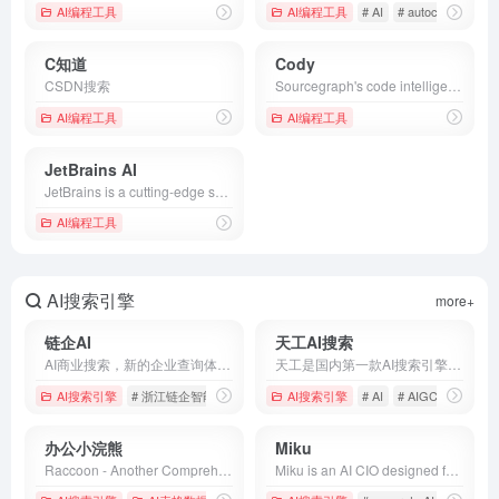
AI编程工具
AI编程工具
# AI
# autocomplete
C知道
Cody
CSDN搜索
Sourcegraph's code intelligence platform makes it easy for devs to write, fix, and maintain code with Cody, the AI coding assistant, and Code Search.
AI编程工具
AI编程工具
JetBrains AI
JetBrains is a cutting-edge software vendor specializing in the creation of intelligent development tools, including IntelliJ IDEA – the leading Java IDE, and the Kotlin programming language.
AI编程工具
AI搜索引擎
more+
链企AI
天工AI搜索
AI商业搜索，新的企业查询体验，一句话为你生成企业调查报告。招投标，工商股权，风险，融资，知识产权等商业数据索引，为你归纳，总结，提炼，梳理，直达精准答案！AI采集招标投标信息，所以免费、权威。标讯原文，附件，项目详情，全部无会员，不遮挡，免费查看。AI实时推送商机情报，私人定制你的商业日报，随时洞察竞对动态，挖掘隐藏甲方客户，遥遥领先行业对手。1200亿+参数自研大模型，涵盖3万亿Token全人类商业知识，全网实时更新1.8亿+条招投标信息，让你抢先夺取商机！-浙江链企智能技术有限公司
天工是国内第一款AI搜索引擎，它能够理解用户意图，搜索全网海量信息，并通过人工智能技术，归纳、概括、整合这些信息，输出高质量、无广告的搜索结果，还能够把搜索结果自动整理为脑图和大纲，支持专业的学术科研类搜索。此外，天工还具备聊天、写作、问答、画画的能力。天工通过自然语言与用户进行问答交互，可满足知识问答、文章创作、逻辑推演、数理推算、代码编程、AI画画、虚拟人聊天、情感陪伴等多元化需求。天工还具有大量的智能体，在学习、职场、生活等多类场景中都能辅助你。
AI搜索引擎
# 浙江链企智能技术有限公司
AI搜索引擎
# 链企
# 链企Ai
# AI
# AIGC
# AI作曲
办公小浣熊
Miku
Raccoon - Another Comprehensive CO-pilOt Navigator ｜ Raccoon是基于商汤自研大语言模型的智能助手，包含代码助手、办公助手，满足用户代码编写、数据分析、编程学习等各类需求。
Miku is an AI CIO designed for knowledge workers. Not only can it obtain accurate results quickly, but it can also efficiently manage information content and help users complete various knowledge tasks.