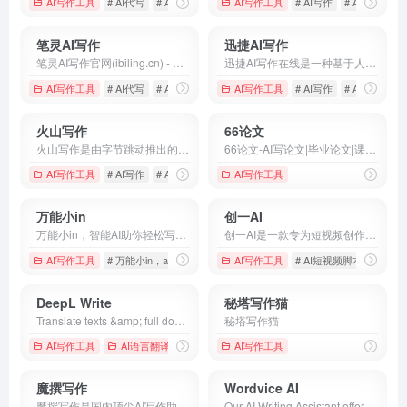
AI写作工具
# AI代写
# AI写作
# AI写作免费
AI写作工具
# AI写作
# AI智能写作
笔灵AI写作
迅捷AI写作
笔灵AI写作官网(ibiling.cn) - 国内领先的AI写作助手与智能工具。专为提高写作效率而设计，提供免费的AI文章改写、论文辅助、商业计划书撰写等服务。无论是学术写作还是商业文案，笔灵AI写作都能快速生成高质量内容，简化您的写作过程。
迅捷AI写作在线是一种基于人工智能技术的在线写作工具,可以帮助用户快速生成高质量的文本内容,支持多种写作类型,具备广泛的应用场景,以满足用户不同的创作需求.
AI写作工具
# AI代写
# AI写作
# AI写作免费
AI写作工具
# AI写作
# AI智能写作
火山写作
66论文
火山写作是由字节跳动推出的，集成创作、润色、纠错、改写、翻译等能力的中英文 AI 写作助手。
66论文-AI写论文|毕业论文|课程论文|期刊论文-论文一键生成
AI写作工具
# AI写作
# AI润色
# AI生成
AI写作工具
万能小in
创一AI
万能小in，智能AI助你轻松写作。一键快速创作，学习工作报告，文章，读书笔记，毕业答辩，演讲稿，ppt，小红书笔记，活动策划，简历优化，魔法头像，脚本创作等。AI智能写作，使用自然语言大模型，创作更加高效！
创一AI是一款专为短视频创作者设计的AI脚本创作工具，提供视频分析、主题优化、脚本生成等功能，助力用户创作高质量短视频脚本。
AI写作工具
# 万能小in，ai智能写作，AI创作，智能写作生成器，大语言模
AI写作工具
# AI短视频脚本
# 创
DeepL Write
秘塔写作猫
Translate texts &amp; full document files instantly. Accurate translations for individuals and Teams. Millions translate with DeepL every day.
秘塔写作猫
AI写作工具
AI语言翻译
AI写作工具
魔撰写作
Wordvice AI
魔撰写作是国内顶尖AI写作助手，轻松帮你遣词造句，润色文采，改写文风，提取文案，校对文案，收藏笔记，搜索字词，更有多语种翻译，助你文采更上一层楼。
Our AI Writing Assistant offers a suite of AI revision tools, including a text editor, AI reviser, translator, paraphrasing tools, and more.