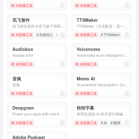
AI音频工具
AI音频工具
讯飞智作
TTSMaker
讯飞智作是科大讯飞旗下明星配音产品品牌,提供合成配音,真人配音、广告宣传片、短视频配音、AI虚拟主播等一站式配音服务。
TTSMaker（马克配音）是一个免费的AI配音平台，可以将文本转换成语音，支持50多种语言和300多种语音风格，包括各种热门短视频声音，强大的神经网络使语音听起来更加自然，您可以在线试听，或者按mp3、wav格式下载音频文件。
AI音频工具
# AI虚拟人
# 在线配音
# 宣传片配音
AI音频工具
# TTSMaker
# TTSMa
Audiobox
Voicenotes
Access error
Voicenotes is an intelligent note-taker that let's you transcribe voice notes and meetings in 100+ languages.
AI音频工具
AI音频工具
音疯
Memo AI
音疯
AI-powered transcription. Convert your audio &amp; video files to text.
AI音频工具
AI音频工具
Deepgram
快转字幕
Power your apps with real-time speech-to-text and text-to-speech APIs powered by Deepgram&#x27;s voice AI models. Low latency, high quality, and low cost that scales
使用先进的 AI 技术进行精确字幕转录和翻译，字幕制作更轻松。立即注册，体验卓越品质！
AI音频工具
AI音频工具
# AI
# 翻译
# 转录
Adobe Podcast