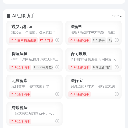
AI法律助手
more+
通义万相.ai
法智AI
通义是一个通情、达义的国产AI模型，可以帮你解答问题、文档阅读、联网搜索并写作总结，最多支持1000万字的文档速读。通义tongyi.ai_你的全能AI助手
法智AI是法律AI大模型、智能律师助理。法智精准和全面地为用户提供一站式法律服务解决方案，满足检索、咨询、审查、分析、写作、谈判、记录等多种业务场景需求。
AI图片插画生成
AI对话聊天
# AI PPT
AI法律助手
# AI写作
# AI助手
# AI搜索
# 企业尽调
得理法搜
合同嗖嗖
得理门户网站,得理,法律AI,得理律助,得理法搜,法律科技,律师平台,DLS律师数字化平台,案例检索
合同嗖嗖提供海量合同模板下载,输入关键词AI生成更贴合实际需求的专业合同
AI法律助手
# DLS律师数字化平台
# 律师平台
AI法律助手
# 得理
# 专业合同库
# 买卖购
元典智库
法行宝
元典智库：法律搜索引擎
您身边的AI律师，法行宝为您提供专业的法律问答咨询服务，帮助您解答法律问题，法律咨询就来法行宝！
AI法律助手
AI法律助手
海瑞智法
一站式法律AI咨询助手。🔍 法条适用查询 🧐 案件智能分析 🖊️ 常用文书撰写 🤖 模拟演练 🔥 AI总结/翻译 🕵️‍♂️ 背调查询
AI法律助手