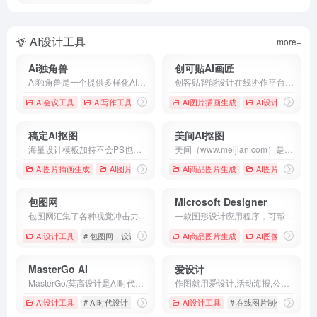
AI设计工具
more+
Ai独角兽
创可贴AI画匠
AI独角兽是一个提供多样化AI服务的平台，包括智能对话、创作工具和文件处理，旨在通过先进的自然语言处理技术提升用户的交互体验。
创客贴智能设计在线协作平台，是一款平面设计工具和在线平面设计软件,提供海量海报模板,新媒体配图,电商模板,主图模板,邀请函,公告通知,喜报,logo等免费设计素材和模板,创客贴AI工具箱提供在线智能生成海报,一键抠图,一键消除,一键去水印,图片高清修复,无损放大，智能拼图等众多智能AI工具。
AI会议工具
AI写作工具
# AI助手
# Ai独角兽
AI图片插画生成
# 人工智能
AI设计工具
# 
稿定AI抠图
美间AI抠图
海量设计模板加持不会PS也能轻松搞定设计，在线设计海报、简历、PPT、名片、宣传单、邀请函、Logo等多种设计需求场景，3秒抠图、批量套版、AI辅助设计实用便捷。海量正版授权资源，商用无忧。
美间（www.meijian.com）是专注于家居设计营销谈单的网站，免费为设计师、业主提供海量正版设计素材、谈单PPT模板、图片素材、平面素材、彩平图、软装搭配素材、海报模板等，装修效果图一键再创作，让其10秒搞定设计方案、谈单PPT，并有高佣返现。美间设计，让家居设计更简单，更高效！
AI图片插画生成
AI图片背景移除
# 图片设计
AI商品图片生成
# 在线设计
AI图片优化修复
# 海报设计
包图网
Microsoft Designer
包图网汇集了各种视觉冲击力强的原创广告图片设计、电商淘宝、企业办公模板、视频、配乐、音效、字体、插画动图、装饰装修等素材，由顶尖的设计师供稿，符合各个行业的商用需求，下载高品质正版素材就到包图网。
一款图形设计应用程序，可帮助你创建专业品质的社交媒体帖子、邀请函、数字明信片、图形等。从你的想法开始，为你创造独一无二的作品。
AI设计工具
# 包图网，设计素材，设计模板，设计图片，图片素材，图库，素材
AI商品图片生成
AI图像工具
MasterGo AI
爱设计
MasterGo/莫高设计是AI时代企业级产品设计平台，贯穿产品设计研发的全链条在线协作工具,是可协作的在线sketch、国内版figma，提供在线产品设计、原型图制作设计、网页开发设计、产品交互设计、UI和UX设计工具等功能,支持多人实时协作,可快速搭建设计系统,为产品设计师、交互设计师、工程师以及产品经理提供更简单灵活的工作模式。
作图就用爱设计,活动海报,公众号配图,朋友圈封面,电商等百万可商用模版一键出图,只需拖拉拽三步在线图片编辑,从此设计不求人
AI设计工具
# AI时代设计
# AI生成icon
AI设计工具
# AI生成图标
# 在线图片制作
# 在