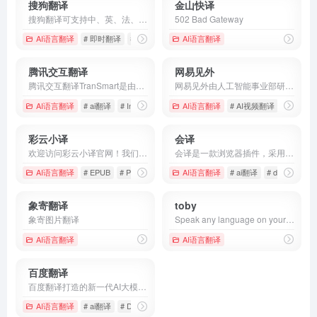
搜狗翻译
金山快译
搜狗翻译可支持中、英、法、日等50多种语言之间的互译功能，为您即时免费提供字词、短语、文本翻译服务。
502 Bad Gateway
AI语言翻译
# 即时翻译
# 在线翻译
# 搜狗翻译
AI语言翻译
腾讯交互翻译
网易见外
腾讯交互翻译TranSmart是由腾讯AI Lab发布的一款AI辅助翻译产品，可满足用户快速翻译的需求，用AI辅助人工翻译提高效率和质量。TranSmart采用了团队自研的人机交互式机器翻译技术，融合神经网络机器翻译、统计机器翻译、输入法、语义理解、数据挖掘等多项前沿技术，配合亿级双语平行数据，是一款人工智能辅助翻译互联网落地产品，可为用户提供实时智能翻译辅助，帮助用户更好更快地完成翻译任务。
网易见外由人工智能事业部研发，是一个集视频听翻、直播听翻、语音转写、文档直翻功能为一体的AI智能语音转写听翻平台，致力于用语音识别转写文字、机器翻译等技术为从事和爱好语音转写、翻译的人员提供更便捷的听翻工具，提升工作效率，降低转写成本，进而改变人们跨文化交流与内容跨国界传播的实现方式
AI语言翻译
# ai翻译
# Interactive Machine Translation
AI语言翻译
# AI视频翻译
# Tencent Translation
# API接
彩云小译
会译
欢迎访问彩云小译官网！我们提供高效准确的在线翻译工具，包括文字翻译、文档翻译、网页翻译、术语库、浏览器插件和双语对照服务。借助先进的人工智能技术，彩云小译能够满足您的多语言沟通需求。
会译是一款浏览器插件，采用AI智能翻译，支持多语种对照式翻译，在线翻译，文档翻译，英汉互译、智能识别网页内容，降低语言障碍门槛
AI语言翻译
# EPUB
# PDF翻译
# PPT
AI语言翻译
# ai翻译
# deepl
# 
象寄翻译
toby
象寄图片翻译
Speak any language on your video calls with toby&#x27;s two-way live translation. Experience seamless communication without borders!
AI语言翻译
AI语言翻译
百度翻译
百度翻译打造的新一代AI大模型翻译平台，为用户提供翻译和阅读外文场景的一站式智能解决方案，支持中文、英文、日语、韩语、德语、法语等203种语言，包括文档翻译、AI翻译、英文润色、双语审校、语法分析等多种能力，是智能时代的翻译新质生产力。
AI语言翻译
# ai翻译
# DOC翻译
# PDF翻译