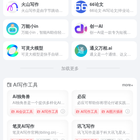
火山写作
66论文
火山写作是由字节跳动推出的，集成创作、润色、纠错、改写、翻译等能力的中英文 AI 写作助手。
66论文-AI写论文|毕业论文|课程论文|期刊论文-论文一键生成
万能小in
创一AI
万能小in，智能AI助你轻松写作。一键快速创作，学习工作报告，文章，读书笔记，毕业答辩，演讲稿，ppt，小红书笔记，活动策划，简历优化，魔法头像，脚本创作等。AI智能写作，使用自然语言大模型，创作更加高效！
创一AI是一款专为短视频创作者设计的AI脚本创作工具，提供视频分析、主题优化、脚本生成等功能，助力用户创作高质量短视频脚本。
可灵大模型
通义万相.ai
可灵大模型是快手自研的视频生成大模型，能够生成长达2分钟、符合物理规律、电影级画面的视频内容。
通义是一个通情、达义的国产AI模型，可以帮你解答问题、文档阅读、联网搜索并写作总结，最多支持1000万字的文档速读。通义tongyi.ai_你的全能AI助手
加载更多
AI写作工具
more+
Ai独角兽
必应
AI独角兽是一个提供多样化AI服务的平台，包括智能对话、创作工具和文件处理，旨在通过先进的自然语言处理技术提升用户的交互体验。
必应可帮助你将理论付诸实践，使得搜索更加方便快捷，从而达到事半功倍的效果。
AI会议工具
AI写作工具
# AI助手
# Ai独角兽
AI写作工具
# 人工智能
AI图片插画生成
笔灵AI写作
讯飞写作
笔灵AI写作官网(ibiling.cn) - 国内领先的AI写作助手与智能工具。专为提高写作效率而设计，提供免费的AI文章改写、论文辅助、商业计划书撰写等服务。无论是学术写作还是商业文案，笔灵AI写作都能快速生成高质量内容，简化您的写作过程。
讯飞写作是基于科大讯飞星火大模型的一款AI智能写作助手，提供会议纪要、公文写作、工作总结、心得体会、新闻稿、面试自我介绍、朋友圈文案、改写润色、论文摘要等AI智能写作功能