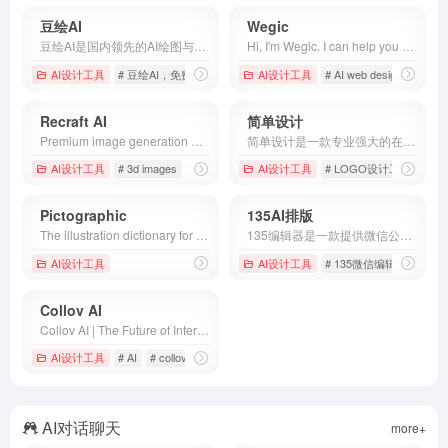
豆绘AI
Wegic
豆绘AI是国内领先的AI绘图与设计平台，提供免费且强大的AI工具，支持照片、设计、绘画的一键生成。无论是3D建模、室内设计、动漫游戏、电商图像处理，还是服装设计、广告平面、工业包装，豆绘AI都能助您轻松完成创作。
Hi, I'm Wegic. I can help you create and modify websites by simple conversations. Let's chat in your preferred language and bring your ideas to life!
AI设计工具
# 豆绘AI，免费AI绘图，免费AI出图，Flux生图，midjourne
AI设计工具
# AI web designer
# AI
Recraft AI
简单设计
Premium image generation and editing tool. Store and share your own styles, create, fine-tune, upscale, and perfect your visuals.
简单设计是一款专业强大的在线设计工具，图片处理工具，包含海报设计、封面图片设计，LOGO设计、图片压缩、图片裁剪、图片格式转换等功能，是一款良心好用的设计神器。
AI设计工具
# 3d images
# AI
# generate
AI设计工具
# LOGO设计工具
# 
Pictographic
135AI排版
The illustration dictionary for design
135编辑器是一款提供微信公众号文章排版和内容编辑的在线工具，样式丰富，支持秒刷、收藏样式和颜色、图片素材编辑、图片水印、一键排版等功能，轻松编辑微信公众号图文。
AI设计工具
AI设计工具
# 135微信编辑器，
Collov AI
Collov AI | The Future of Interior Design With AI
AI设计工具
# AI
# collov
# design
AI对话聊天
more+