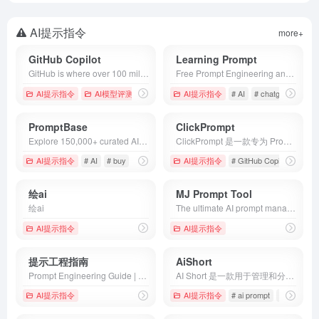
AI提示指令
more+
GitHub Copilot
Learning Prompt
GitHub is where over 100 million developers shape the future of software, together. Contribute to the open source community, manage your Git repositories, review code like a pro, track bugs and features, power your CI/CD and DevOps workflows, and secure code before you commit it.
Free Prompt Engineering and Midjourney tutorial.
AI提示指令
AI模型评测
AI提示指令
# AI
# chatgpt
# gpt-
PromptBase
ClickPrompt
Explore 150,000+ curated AI prompts made by expert AI creators. Produce better outputs, save on time &amp; API costs, sell your own prompts.
ClickPrompt 是一款专为 Prompt 编写者设计的工具，它支持多种基于 Prompt 的 AI 应用，例如 Stable Diffusion、ChatGPT 和 GitHub Copilot 等。 使用 ClickPrompt，您可以轻松地查看、分享和一键运行这些模型，同时提供在线的 Prompt 生成器，使用户能够根据自己的需求轻松创建符合要求的 Prompt，并与其他人分享。
AI提示指令
# AI
# buy
# chatgpt
AI提示指令
# GitHub Copilot
# Pro
绘ai
MJ Prompt Tool
绘ai
The ultimate AI prompt manager. Build, save, and discover innovative prompts for use in ChatGPT, Midjourney, and other artificial intelligence powered tools.
AI提示指令
AI提示指令
提示工程指南
AiShort
Prompt Engineering Guide | Prompt Engineering Guide<!-- -->
AI Short 是一款用于管理和分享 AI 提示词的工具，帮助用户更有效地定制、保存和共享自己的提示词，以提高生产力。该平台还包括一个提示词分享社区，让用户轻松找到适用于不同场景的指令。
AI提示指令
AI提示指令
# ai prompt
# AI promp