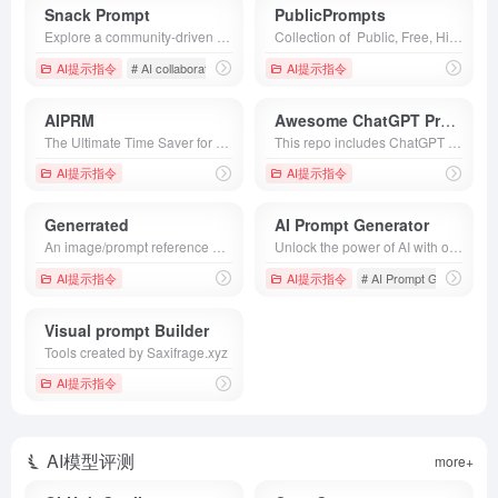
Snack Prompt
PublicPrompts
Explore a community-driven platform to discover, upvote, and share the best AI prompts for ChatGPT &amp; Gemini. Follow topics, create and organize prompts, and connect with expert prompters. Unlock AI’s full potential with Snack Prompt.
Collection of ‎ Public, Free, High Quality Prompts Browse The Site Models Prompts Embeddings Models Library Fine-Tuned Model Flexible Diffusion model DreamBooth Model Synthwave (DreamBooth model) DreamBooth Model All in one Pixel Art (DreamBooth Model) DreamBooth Model Borderlands (DreamBooth model) DreamBooth Model Cal Arts (DreamBooth Model) DreamBooth Model Pixel Landscapes V1 (DreamBooth model) DreamBooth Model
AI提示指令
# AI collaboration
# AI prompt community
AI提示指令
# AI prompt platform
AIPRM
Awesome ChatGPT Prompts
The Ultimate Time Saver for ChatGPT and other AI models. Trusted by over 2 million users and some of the world’s biggest brands.
This repo includes ChatGPT prompt curation to use ChatGPT better.
AI提示指令
AI提示指令
Generrated
AI Prompt Generator
An image/prompt reference and inspiration resource containing 9,300 images generated using DALL·E
Unlock the power of AI with our AI Prompt Generator! Generate, optimize, and enhance prompts for ChatGPT, Claude, Midjourney, Flux, and Stable Diffusion.
AI提示指令
AI提示指令
# AI Prompt Generator
Visual prompt Builder
Tools created by Saxifrage.xyz
AI提示指令
AI模型评测
more+