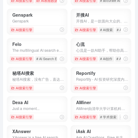
AI搜索引擎
AI表格数据处理
# AI Coding Assistant
AI搜索引擎
# accurate AI search
# AI Programming Too
#
Genspark
开搜AI
Genspark
开搜AI，是一款面向大众的、直达答案的AI搜索引擎，不仅为用户问题提供直接、精准的答案，还能自动总结重点、生成大纲、思维导图并下载，为您从上亿文献资料中筛选有用信息，提升您信息获取效率的同时，更能享受到快速、无广告的高品质搜索服务。
AI搜索引擎
AI搜索引擎
# AI搜索
# AI搜索引擎
Felo
心流
The multilingual AI search engine optimized for discovering and understanding world knowledge. Leverage the power of ChatGPT and AI Agent to break language barriers and access global information with ease.
心流是一款AI助手，帮助你高效获取知识，无论是日常娱乐生活百科还是专业学术论文知识，都可以轻松解答，让你快速进入心流状态，让知识随心流动！
AI搜索引擎
# AI Search Engine
# Felo Search
AI搜索引擎
# Free AI Search
# Ai创作
# AI助手
# 
秘塔AI搜索
Reportify
秘塔AI搜索，没有广告，直达结果
Reportify - AI 投资研究深度内容问答引擎
AI搜索引擎
AI搜索引擎
Dexa AI
AMiner
Just a moment...
AMiner由清华大学计算机科学与技术系建立，包含了超过3.2亿学术论文/专利和1.33 亿学者的科技图谱，提供学术检索、论文检索，推荐订阅、论文专利、学者画像、文献追踪、趋势分析等科技情报服务，是拥有我国完全自主知识产权的学术科技情报大数据挖掘与服务系统平台。
AI搜索引擎
AI搜索引擎
# 学术搜索
# 学者画像
XAnswer
iAsk AI
XAnswer is a free AI search engine delivers instant answers, cites clear sources, and generates unique mind maps.
Ask AI Questions · Free AI Search Engine · iAsk.Ai is a Free Answer Engine, AI Homework Help &amp; Assistance, Enabling Users to Ask ChatGPT AI Any Question (iAsk)