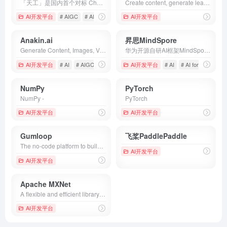
「天工」是国内首个对标 ChatGPT 的双千亿级大语言模型，也是一个对话式AI助手。「天工」通过自然语言与用户进行问答交互，AI 生成能力可满足文案创作、知识问答、逻辑推演、数理推算、代码编程等多元化需求。
Create content, generate leads, and run campaigns at scale—just like the big companies do, but with the agility of a small team.
AI开发平台
# AIGC
# AI写作
# AI助手
AI开发平台
Anakin.ai
昇思MindSpore
Generate Content, Images, Videos, and Voice; Craft Automated Workflows, Custom AI Apps, and Intelligent Agents. Your exclusive AI app customization workstation.
华为开源自研AI框架MindSpore。自动微分、并行加持，一次训练，可多场景部署。支持端边云全场景的深度学习训练推理框架，主要应用于计算机视觉、自然语言处理等AI领域，面向数据科学家、算法工程师等人群。主要具备基于源码转换的通用自动微分、自动实现分布式并行训练、数据处理、以及图执行引擎等功能特性。借助自动微分，轻松训练神经网络。框架开源，华为培育AI开发生态。
AI开发平台
# AI
# AIGC
# anakin ai
AI开发平台
# AI
# AI for Science
NumPy
PyTorch
NumPy -
PyTorch
AI开发平台
AI开发平台
Gumloop
飞桨PaddlePaddle
The no-code platform to build and host AI-powered business automations.
AI开发平台
AI开发平台
Apache MXNet
A flexible and efficient library for deep learning.
AI开发平台