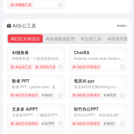
AI视频工具
AI办公工具
more+
AI幻灯片和演示
AI表格数据处理
AI文档工具
AI思维导图
Ai独角兽
ChatBA
AI独角兽是一个提供多样化AI服务的平台，包括智能对话、创作工具和文件处理，旨在通过先进的自然语言处理技术提升用户的交互体验。
Instantly create slide decks using ChatBA
AI会议工具
AI写作工具
# AI助手
# Ai独角兽
AI幻灯片和演示
# 人工智能
歌者 PPT
笔灵AI ppt
歌者 PPT（gezhe.com）是一款永久免费的 PPT 智能生成工具。用户可将任何主题或资料轻松转为 PPT，并可选择应用大量精美模板或者自定义模板。此外，通过主动分享 PPT 案例，形成了活跃社区，帮助用户快速找到灵感，且一键复用。无论是商务演示、教育培训、学术报告还是专业领域，都能提供便捷的操作和智能化体验，让 PPT 制作更加轻松高效。
笔灵AI写作官网(ibiling.cn) - 国内领先的AI写作助手与智能工具。专为提高写作效率而设计，提供免费的AI文章改写、论文辅助、商业计划书撰写等服务。无论是学术写作还是商业文案，笔灵AI写作都能快速生成高质量内容，简化您的写作过程。
AI幻灯片和演示
# AIGC
# AiPPT
# ai优化ppt
AI幻灯片和演示
# AI代写
# AI写作
文多多 AiPPT
轻竹办公PPT
文多多AiPPT，一键搞定PPT。AI根据主题、文档、网址智能生成PPT文档，同时支持在线编辑、美化、排版、导出、一键动效、自动生成演讲稿等功能，告别工作烦恼！
轻竹办公PPT，AI自动生成PPT，海量PPT模版，自动排版布局。支持Word文档转PPT，在线编辑，一键换PPT模板，智能生成演讲稿等功能。无论是商务演示、教育培训，还是项目汇报，轻竹办公PPT都能让您的演示制作变得轻松高效。
AI幻灯片和演示
# AI PPT
# AiPPT
# ai代写ppt
AI幻灯片和演示
# AIGC
# AiPPT