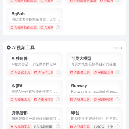
BgSub
消除或者替换图像背景，无需上传图像 - BgSub
AI图片插画生成
AI图片背景移除
AI视频工具
more+
Ai独角兽
可灵大模型
AI独角兽是一个提供多样化AI服务的平台，包括智能对话、创作工具和文件处理，旨在通过先进的自然语言处理技术提升用户的交互体验。
可灵大模型是快手自研的视频生成大模型，能够生成长达2分钟、符合物理规律、电影级画面的视频内容。
AI会议工具
AI写作工具
# AI助手
# Ai独角兽
AI图像工具
# 人工智能
AI视频工具
即梦AI
Runway
即梦AI一站式智能创作平台，即刻造梦。提供AI绘画和AIGC视频创作体验，拥有激发无限创作灵感的社区。让即梦AI开启您的智能创作之旅，探索梦境实现的无限可能！
Runway is an applied AI research company shaping the next era of art, entertainment and human creativity.
AI图像工具
AI图片插画生成
# AIGC
AI视频工具
# AI作画
# AI创作图片
AI训练模型
腾讯智影
即创
腾讯智影是一款云端智能视频创作工具，集素材搜集、视频剪辑、渲染导出和发布于一体的免费在线剪辑平台。强大的AI智能工具，支持文本配音、数字人播报、自动字幕识别、文章转视频、去水印、视频解说、横转竖等功能，拥有丰富的素材库，极大提升创作效率，帮助用户更好地进行视频化的表达。
即创专注于智能创意生产与管理分析，同时兼容开放生态，提供视频创作、图文生成、直播工具等多种场景服务，帮助客户解锁创意生产力、携手服务商激发创新，撬动多元供给，助力商业化经营。
AI视频工具
# AI视频剪辑
# AI配音
# 免费AI配音
AI视频工具
# AIGC
# 创作灵感