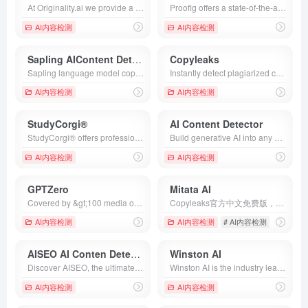
At Originality.ai we provide a complete toolset (AI checker, Plagiarism Checker, Fact Checker and Readability Checker) that helps Website Owners, Content Marketers, Writers, Publishers and any Copy Editor hit Publish with Integrity.
Proofig offers a state-of-the-art AI solution for scientific image integrity, ensuring the highest quality in life science publications. Protect image plagiarism, enhance your publication's impact factor, and reduce retractions with our advanced image proofing platform. Trust in Proofig for safeguarding the authenticity of academic research images.
AI内容检测
AI内容检测
Sapling AIContent Detector
Copyleaks
Sapling language model copilot for customer-facing teams. Sapling integrates with messaging platforms to improve response quality and efficiency.
Instantly detect plagiarized content, AI generated content &amp; more with Copyleaks, the only AI-based platform used by millions worldwide.
AI内容检测
AI内容检测
StudyCorgi®
AI Content Detector
StudyCorgi® offers professional essay writing help with 1-hour delivery for students. ✓ Free essay database for inspiration ✓ Writing tools ✓ Best topic ideas
Build generative AI into any business process with the secure enterprise platform. Focus on AI-first workflows, not building your own stack.
AI内容检测
AI内容检测
GPTZero
Mitata AI
Covered by &gt;100 media outlets, GPTZero is the most advanced AI detector for ChatGPT, GPT-4, Gemini. Check up to 50000 characters for AI plagiarism in seconds.
Copyleaks官方中文免费版，不限次数。MitataAI文章AI率AI检测器是一款免费AI内容检测器，提供精准的查询和一键改写功能，支持多国语言，深受用户好评。
AI内容检测
AI内容检测
# AI内容检测
# AI智
AISEO AI Conten Detector
Winston AI
Discover AISEO, the ultimate AI writer for SEO. Effortlessly identify SEO gaps, conduct keyword research, generate optimized content, and track rankings all in one place.
Winston AI is the industry leading AI content detector and plagiarism checker software for ChatGPT, GPT4, Google Gemini and more.
AI内容检测
AI内容检测