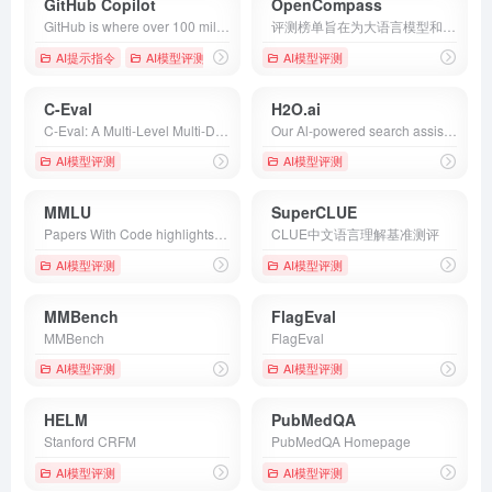
GitHub Copilot
OpenCompass
GitHub is where over 100 million developers shape the future of software, together. Contribute to the open source community, manage your Git repositories, review code like a pro, track bugs and features, power your CI/CD and DevOps workflows, and secure code before you commit it.
评测榜单旨在为大语言模型和多模态模型提供全面、客观且中立的得分与排名，同时提供多能力维度的评分参考，以便用户能够更全面地了解大模型的能力水平。
AI提示指令
AI模型评测
AI模型评测
C-Eval
H2O.ai
C-Eval: A Multi-Level Multi-Discipline Chinese Evaluation Suite for Foundation Models
Our Al-powered search assistant helps you get answers to questions about your documents, websites and workplace content.
AI模型评测
AI模型评测
MMLU
SuperCLUE
Papers With Code highlights trending Machine Learning research and the code to implement it.
CLUE中文语言理解基准测评
AI模型评测
AI模型评测
MMBench
FlagEval
MMBench
FlagEval
AI模型评测
AI模型评测
HELM
PubMedQA
Stanford CRFM
PubMedQA Homepage
AI模型评测
AI模型评测