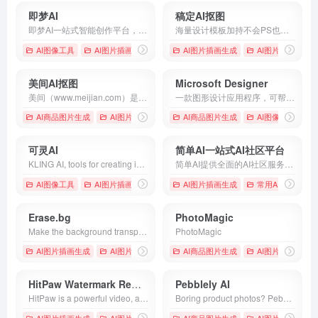
即梦AI
稿定AI抠图
即梦AI一站式智能创作平台，即刻造梦。提供AI绘画和AIGC视频创作体验，拥有激发无限创作灵感的社区。让即梦AI开启您的智能创作之旅，探索梦境实现的无限可能！
海量设计模板加持不会PS也能轻松搞定设计，在线设计海报、简历、PPT、名片、宣传单、邀请函、Logo等多种设计需求场景，3秒抠图、批量套版、AI辅助设计实用便捷。海量正版授权资源，商用无忧。
AI图像工具
AI图片插画生成
# AIGC
AI图片插画生成
# AI作画
# AI创作图片
AI图片背景移除
美间AI抠图
Microsoft Designer
美间（www.meijian.com）是专注于家居设计营销谈单的网站，免费为设计师、业主提供海量正版设计素材、谈单PPT模板、图片素材、平面素材、彩平图、软装搭配素材、海报模板等，装修效果图一键再创作，让其10秒搞定设计方案、谈单PPT，并有高佣返现。美间设计，让家居设计更简单，更高效！
一款图形设计应用程序，可帮助你创建专业品质的社交媒体帖子、邀请函、数字明信片、图形等。从你的想法开始，为你创造独一无二的作品。
AI商品图片生成
AI图片优化修复
# 软装设计方案，装修效果图，免费软装
AI商品图片生成
AI图像工具
可灵AI
简单AI一站式AI社区平台
KLING AI, tools for creating imaginative images and videos, based on state-of-art generative AI methods.
简单AI提供全面的AI社区服务，包括AI作图、文生图prompt社区、AI文案、AI头像、AI素材、AI设计等。以“快人一步，轻松玩转AI” 为理念，致力于让每一个用户都能便捷地使用和理解人工智能。
AI图像工具
AI图片插画生成
# Generative AI
AI图片插画生成
# KLING
常用AI图像工具
# KLING AI
Erase.bg
PhotoMagic
Make the background transparent for images of humans, animals, or objects. Download images in high resolution for free for e-commerce and personal use. No credit card needed.
PhotoMagic
AI图片插画生成
AI图片背景移除
# awesome background profile pics
AI商品图片生成
AI图片插画生成
# b
HitPaw Watermark Remover
Pebblely AI
HitPaw is a powerful video, audio, and image solutions provider. It has a video converter, video enhancer, photo enhancer, watermark remover, audio converter, video compressor, etc.
Boring product photos? Pebblely helps you create beautiful photos in seconds with AI
AI图片插画生成
AI图片物体抹除
AI商品图片生成
AI图片插画生成