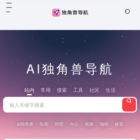
Warning
: Array to string conversion in
/www/wwwroot/www.djs6.com/wp-
content/themes/onenav/inc/wp-optimization.php
on line
108
AI独角兽导航
站内
常用
搜索
工具
社区
生活
ai独角兽
绘画
抠图
办公
视频
编程
修复