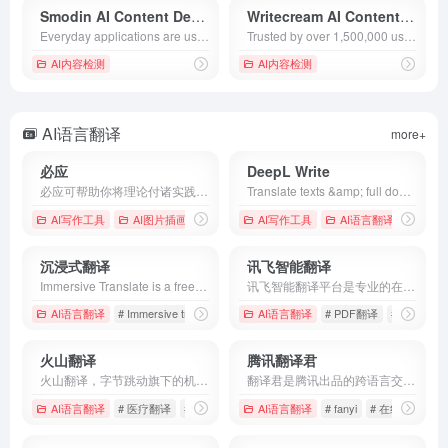
Smodin AI Content Detector
Writecream AI Content Detector
Everyday applications are used by millions of students, writers, and internet workers across the globe. Our most popular applications include a text rewriter, plagiarism checker, auto citation machine, and a multi-lingual translator. Enhance your writing with Smodin!
Trusted by over 1,500,000 users. Writecream is an all-in-one platform to generate text, audio, and images. Generate articles, essays, art, and voiceovers.
AI内容检测
AI内容检测
AI语言翻译
more+
必应
DeepL Write
必应可帮助你将理论付诸实践，使得搜索更加方便快捷，从而达到事半功倍的效果。
Translate texts &amp; full document files instantly. Accurate translations for individuals and Teams. Millions translate with DeepL every day.
AI写作工具
AI图片插画生成
AI写作工具
AI语言翻译
沉浸式翻译
讯飞智能翻译
Immersive Translate is a free-to-use website translation extension that provides you with online bilingual web page translation. It can be used to translate websites to English or other languages, documents in various formats including PDF and EPUB eBooks, bilingual subtitles for videos (support for YouTube, Netflix, and other mainstream video sites), TXT and other file translation services. Compatible with Chrome, Edge, Firefox, Safari, and other mainstream browsers, as well as being able to be installed on cell phones and computers. Supported languages include English, Spanish, Chinese, French, German, Russian, Japanese, Korean, Portuguese, Vietnamese, Indonesian, Italian, Dutch, Thai, and dozens of other languages. Supports multiple translator APIs: DeepL Translator, Google Translator, Open AI (ChatGPT), Gemini, Artificial Intelligence Translation, Youdao Translator, LingoCloud Translator, Baidu Translator, Volcengine Translator, Niutrans Translator, and others. It is the webpage translation extension tool that understands your needs and provides you with the most seamless website translation experiences available.
讯飞智能翻译平台是专业的在线文档翻译平台,提供PDF/Word/Excel/PPT文件翻译、图片识别翻译、在线翻译等服务,支持22种文档格式以及60多种语种和中文互译,译文结果高度还原原文样式排版。涵盖期刊论文、法律、金融、计算机、能源、体育、医疗等多个领域翻译，翻译更精准。
AI语言翻译
# Immersive translation
# immersive translation official website
AI语言翻译
# PDF翻译
# PPT翻译
#
火山翻译
腾讯翻译君
火山翻译，字节跳动旗下的机器翻译品牌，支持超过100种语种的免费在线翻译，并支持多种领域翻译
翻译君是腾讯出品的跨语言交流软件，支持中、英、日、韩等多门语言，具有翻译准确、高效，稳定的特点，非常适用于境外旅游、对外交流、国际办公等情境，给你带来流畅的翻译体验。
AI语言翻译
# 医疗翻译
# 即时翻译
# 在线翻译
AI语言翻译
# fanyi
# 在线翻译
#