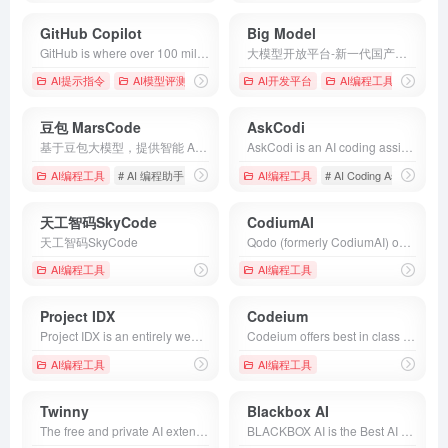
GitHub Copilot
Big Model
GitHub is where over 100 million developers shape the future of software, together. Contribute to the open source community, manage your Git repositories, review code like a pro, track bugs and features, power your CI/CD and DevOps workflows, and secure code before you commit it.
大模型开放平台-新一代国产自主通用AI开放平台，致力于将产品技术与行业场景双轮驱动的中国先进的认知智能技术和千行百业应用相结合，构建更高精度、高效率、通用化的AI开发新模式，实现智谱大模型的产业化，将AI的好处带给每个人。
AI提示指令
AI模型评测
AI开发平台
AI编程工具
# AI
#
豆包 MarsCode
AskCodi
基于豆包大模型，提供智能 AI IDE 和 AI 编程助手，带给你全新的编码体验。AI IDE 提供开箱即用的开发环境，AI 编程助手提供代码生成、代码解释、单测生成和问题修复等功能，支持上百种编程语言和主流开发环境。
AskCodi is an AI coding assistant with gen-ai capabilities, proficient in multiple languages and frameworks. Start coding with our AI-Powered Code Assistant today!
AI编程工具
# AI 编程助手
# MarsCode
AI编程工具
# 代码
# AI Coding Assistant
#
天工智码SkyCode
CodiumAI
天工智码SkyCode
Qodo (formerly CodiumAI) offers quality-first AI tools for developers to write, test, and review code directly within their IDE and Git.
AI编程工具
AI编程工具
Project IDX
Codeium
Project IDX is an entirely web-based workspace for full-stack application development, complete with the latest generative AI from Gemini, and full-fidelity app previews, powered by cloud emulators.
Codeium offers best in class AI code completion, search, and chat — all for free. It supports over 70+ languages and integrates with your favorite IDEs, with lightning fast speeds and state-of-the-art suggestion quality.
AI编程工具
AI编程工具
Twinny
Blackbox AI
The free and private AI extension for Visual Studio Code.
BLACKBOX AI is the Best AI Model for Code. Millions of developers use Blackbox Code Chat to answer coding questions and assist them while writing code faster. Whether you are fixing a bug, building a new feature or refactoring your code, ask BLACKBOX to help. BLACKBOX has real-time knowledge of the world, making it able to answer questions about recent events, technological breakthroughs, product releases, API documentations &amp; more BLACKBOX integrates directly with VSCode to automatically suggests the next lines of code based on your repo context.