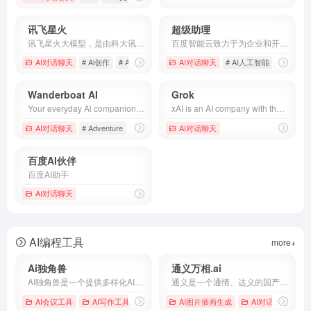
讯飞星火
超级助理
讯飞星火大模型，是由科大讯飞推出的新一代认知智能大模型，拥有跨领域的知识和语言理解能力，能够基于自然对话方式理解与执行任务，提供语言理解、知识问答、逻辑推理、数学题解答、代码理解与编写等多种能力。
百度智能云致力于为企业和开发者提供全球领先的人工智能、大数据和云计算服务，加速产业智能化转型升级
AI对话聊天
# Ai创作
# AI聊天机器人
# 人工智能大模型
AI对话聊天
# AI人工智能
# 云主机
Wanderboat AI
Grok
Your everyday Al companion for getaway ideas. Plan your travel with AI. Discover what to do on your upcoming vacation. Find things to eat in the most popular destinations in the world.
xAI is an AI company with the mission of advancing scientific discovery and gaining a deeper understanding of our universe. Our first product is Grok - a conversational AI.
AI对话聊天
# Adventure
# Beach vacation
AI对话聊天
# Best place to vacation
百度AI伙伴
百度AI助手
AI对话聊天
AI编程工具
more+
Ai独角兽
通义万相.ai
AI独角兽是一个提供多样化AI服务的平台，包括智能对话、创作工具和文件处理，旨在通过先进的自然语言处理技术提升用户的交互体验。
通义是一个通情、达义的国产AI模型，可以帮你解答问题、文档阅读、联网搜索并写作总结，最多支持1000万字的文档速读。通义tongyi.ai_你的全能AI助手
AI会议工具
AI写作工具
# AI助手
# Ai独角兽
AI图片插画生成
# 人工智能
AI对话聊天
# A