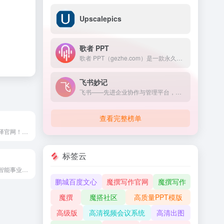
Upscalepics
歌者 PPT
歌者 PPT（gezhe.com）是一款永久免费的 PPT 智能生成工具。用户可将任何主题或资料轻松转为 PPT，并可选择应用大量精美模板或者自定义模板。此外，通过主动分享 PPT 案例，形成了活跃社区，帮助用户快速找到灵感，且一键复用。无论是商务演示、教育培训、学术报告还是专业领域，都能提供便捷的操作和智能化体验，让 PPT 制作更加轻松高效。
飞书妙记
飞书——先进企业协作与管理平台，不仅一站式整合即时沟通、智能日历、音视频会议、飞书文档、云盘等办公协作套件，更提供飞书OKR、飞书招聘、飞书绩效等组织管理产品，让目标更清晰，信息流动更顺畅，每一个人工作更高效更愉悦。先进团队，先用飞书。
查看完整榜单
欢迎访问彩云小译官网！我们提供高效准确的在线翻译工具，包括文字翻译、文档翻译、网页翻译、术语库、浏览器插件和双语对照服务。借助先进的人工智能技术，彩云小译能够满足您的多语言沟通需求。
标签云
网易见外由人工智能事业部研发，是一个集视频听翻、直播听翻、语音转写、文档直翻功能为一体的AI智能语音转写听翻平台，致力于用语音识别转写文字、机器翻译等技术为从事和爱好语音转写、翻译的人员提供更便捷的听翻工具，提升工作效率，降低转写成本，进而改变人们跨文化交流与内容跨国界传播的实现方式
鹏城百度文心
魔撰写作官网
魔撰写作
魔撰
魔搭社区
高质量PPT模版
高级版
高清视频会议系统
高清出图