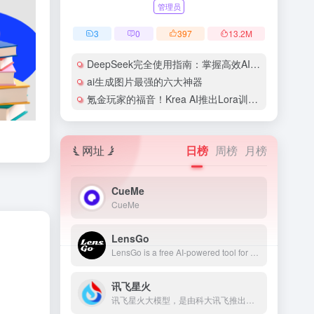
管理员
3
0
397
13.2
M
DeepSeek完全使用指南：掌握高效AI工具的10大核心技巧 | SEO优化攻略
ai生成图片最强的六大神器
氪金玩家的福音！Krea AI推出Lora训练功能，”炼丹”轻松上手
网址
日榜
周榜
月榜
CueMe
CueMe
LensGo
LensGo is a free AI-powered tool for creating images and videos. Bring your favorite characters to videos with just one image! Make your first style transfer AI video with LensGo.
讯飞星火
讯飞星火大模型，是由科大讯飞推出的新一代认知智能大模型，拥有跨领域的知识和语言理解能力，能够基于自然对话方式理解与执行任务，提供语言理解、知识问答、逻辑推理、数学题解答、代码理解与编写等多种能力。