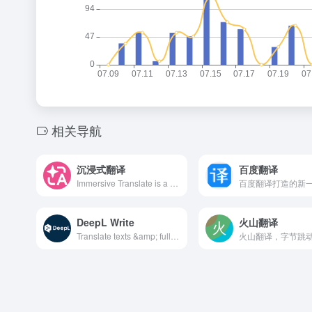
相关导航
沉浸式翻译
百度翻译
Immersive Translate is a free-to-use website translation extension that provides you with online bilingual web page translation. It can be used to translate websites to English or other languages, documents in various formats including PDF and EPUB eBooks, bilingual subtitles for videos (support for YouTube, Netflix, and other mainstream video sites), TXT and other file translation services. Compatible with Chrome, Edge, Firefox, Safari, and other mainstream browsers, as well as being able to be installed on cell phones and computers. Supported languages include English, Spanish, Chinese, French, German, Russian, Japanese, Korean, Portuguese, Vietnamese, Indonesian, Italian, Dutch, Thai, and dozens of other languages. Supports multiple translator APIs: DeepL Translator, Google Translator, Open AI (ChatGPT), Gemini, Artificial Intelligence Translation, Youdao Translator, LingoCloud Translator, Baidu Translator, Volcengine Translator, Niutrans Translator, and others. It is the webpage translation extension tool that understands your needs and provides you with the most seamless website translation experiences available.
DeepL Write
火山翻译
Translate texts &amp; full document files instantly. Accurate translations for individuals and Teams. Millions translate with DeepL every day.