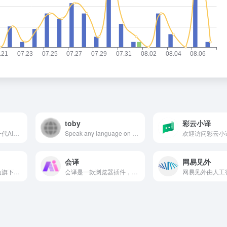
toby
彩云小译
百度翻译打造的新一代AI大模型翻译平台，为用户提供翻译和阅读外文场景的一站式智能解决方案，支持中文、英文、日语、韩语、德语、法语等203种语言，包括文档翻译、AI翻译、英文润色、双语审校、语法分析等多种能力，是智能时代的翻译新质生产力。
Speak any language on your video calls with toby&#x27;s two-way live translation. Experience seamless communication without borders!
会译
网易见外
火山翻译，字节跳动旗下的机器翻译品牌，支持超过100种语种的免费在线翻译，并支持多种领域翻译
会译是一款浏览器插件，采用AI智能翻译，支持多语种对照式翻译，在线翻译，文档翻译，英汉互译、智能识别网页内容，降低语言障碍门槛