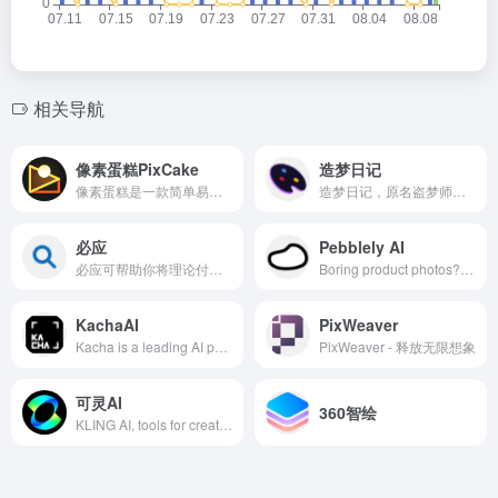
相关导航
像素蛋糕PixCake
造梦日记
像素蛋糕是一款简单易用的AI修图工具，只需要拖入图片，即可实现一键智能Raw转档调色，一键磨皮全身液化，轻松实现“一秒初修，三秒精修”的批量修图操作
造梦日记，原名盗梦师，是西湖心辰联合西湖大学研发的一款AI绘画工具，覆盖多模态模型训练和图像生成，包括二次元头像生成、图片设计等，可应用于绘画、动漫游戏、运营策划和电商等领域，人人都可实现自己的创作梦。
必应
Pebblely AI
必应可帮助你将理论付诸实践，使得搜索更加方便快捷，从而达到事半功倍的效果。
Boring product photos? Pebblely helps you create beautiful photos in seconds with AI
KachaAI
PixWeaver
Kacha is a leading AI photo app offering AI portrait generator,photo stylization,and selfie features.Use our AI tools to revitalize your photos.
PixWeaver - 释放无限想象
可灵AI
360智绘
KLING AI, tools for creating imaginative images and videos, based on state-of-art generative AI methods.