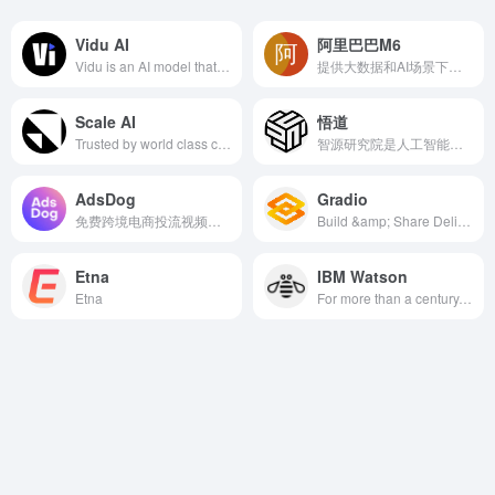
Vidu AI
阿里巴巴M6
Vidu is an AI model that can quickly generate high-quality videos from text and images. You can now make AI videos for free, including AI hugging videos.
提供大数据和AI场景下的最佳实践案例，一站式引导体验帮您快速了解DataWorks、MaxCompute、机器学习PAI、Hologres、Flink等产品能力和解决方案，降低企业上云成本。
Scale AI
悟道
Trusted by world class companies, Scale delivers high quality training data for AI applications such as self-driving cars, mapping, AR/VR, robotics, and more.
智源研究院是人工智能领域的新型研发机构，汇集国际顶尖人工智能学者，聚焦核心技术与原始创新，旨在推动人工智能领域发展政策、学术思想、理论基础、顶尖人才与产业生态的五大源头创新。
AdsDog
Gradio
免费跨境电商投流视频工具，只需输入商品链接，一键生成亚马逊产品介绍视频、TikTok/独立站引流视频，适用于Facebook/Instagram/TikTok投流，可选多种人物画像、支持全球主流语言。
Build &amp; Share Delightful Machine Learning Apps
Etna
IBM Watson
Etna
For more than a century, IBM has been a global technology innovator, leading advances in AI, automation and hybrid cloud solutions that help businesses grow.