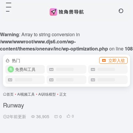
Warning
: Array to string conversion in
/www/wwwroot/www.djs6.com/wp-
content/themes/onenav/inc/wp-optimization.php
on line
108
热门
立即入驻
免费AI工具
首页
•
AI视频工具
•
AI训练模型
•
正文
Runway
2年前更新
36,905
0
0