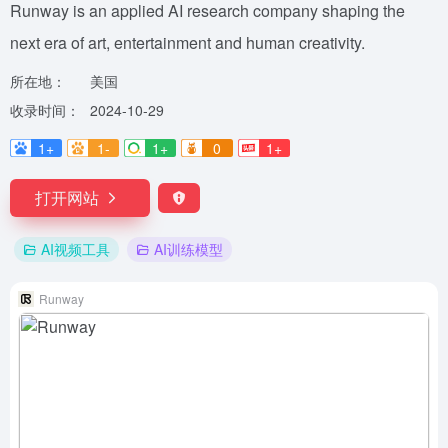
Runway is an applied AI research company shaping the
next era of art, entertainment and human creativity.
所在地：
美国
收录时间：
2024-10-29
1+
1-
1+
0
1+
打开网站
AI视频工具
AI训练模型
Runway