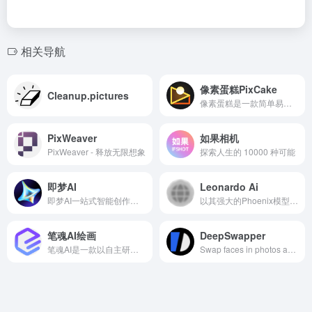
相关导航
像素蛋糕PixCake
Cleanup.pictures
像素蛋糕是一款简单易用的AI修图工具，只需要拖入图片，即可实现一键智能Raw转档调色，一键磨皮全身液化，轻松实现“一秒初修，三秒精修”的批量修图操作
PixWeaver
如果相机
PixWeaver - 释放无限想象
探索人生的 10000 种可能
即梦AI
Leonardo Ai
即梦AI一站式智能创作平台，即刻造梦。提供AI绘画和AIGC视频创作体验，拥有激发无限创作灵感的社区。让即梦AI开启您的智能创作之旅，探索梦境实现的无限可能！
以其强大的Phoenix模型而闻名，提供高质量的图像生成，并允许对输出进行精细控制
笔魂AI绘画
DeepSwapper
笔魂AI是一款以自主研发的HanVision国产大模型为核心的AI绘画设计创新工具，您仅需简单文本输入，即可发挥无限创意，旨在满足商业和娱乐用途的多样化绘画需求，提供高效且高质量的图像生成服务。
Swap faces in photos and videos with our free AI-powered face swap tool. Enjoy seamless and realistic face swaps online with Deep Swapper. Try it now!