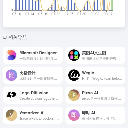
相关导航
Microsoft Designer
美图AI文生图
一款图形设计应用程序，可帮助你创建专业品质的社交媒体帖子、邀请函、数字明信片、图形等。从你的想法开始，为你创造独一无二的作品。
美图设计室是美图秀秀旗下的智能设计在线协作平台，是一款平面设计工具和在线平面设计软件,提供海量海报模板,跨境电商模板,跨境电商banner,跨境电商主图,邀请函,公告通知,喜报,logo等免费设计素材和模板,可在线智能生成海报,一键换色,一键换装,一键去水印,图片高清修复,无损放大,抠图,拼图。
比格设计
Wegic
比格设计是一款在线图片编辑器网站，提供海量正版图片、海报图片、公众号配图、图片模板设计素材，大量图片素材均可免费在线图片制作设计，正版配图设计素材，商用无忧。
Hi, I'm Wegic. I can help you create and modify websites by simple conversations. Let's chat in your preferred language and bring your ideas to life!
Logo Diffusion
Pixso AI
Create custom logos in seconds with our AI-powered logo maker. Start from sketches or text prompts and control every detail. Perfect for professionals and beginners, our tool uses the latest design trends to deliver high-quality results fast.
pixso是一体化设计协作工具，助力产研设团队制作原型，ui/ux设计，视觉设计，低代码交付时获得更轻松流畅的工作体验，让团队协作更高效。支持sketch，figma格式。
Vectorizer. AI
即时 AI
Trace pixels to vectors in full color. Fully automatically. Using AI.
根据画面描述，可得到四张高质量创意图像作品。支持通过自然语言描述生成可二次编辑的高质量 UI 设计稿。