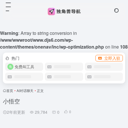
Warning
: Array to string conversion in
/www/wwwroot/www.djs6.com/wp-
content/themes/onenav/inc/wp-optimization.php
on line
108
热门
立即入驻
免费AI工具
首页
•
AI对话聊天
•
正文
小悟空
2年前更新
29,784
0
0