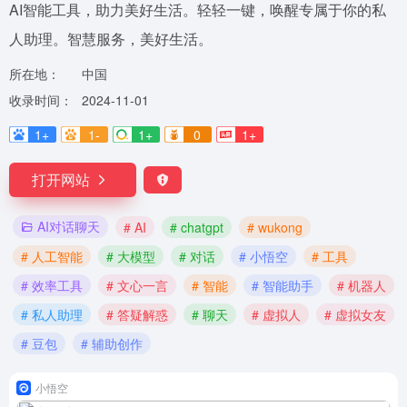
AI智能工具，助力美好生活。轻轻一键，唤醒专属于你的私
人助理。智慧服务，美好生活。
所在地：
中国
收录时间：
2024-11-01
1+
1-
1+
0
1+
打开网站
AI对话聊天
# AI
# chatgpt
# wukong
# 人工智能
# 大模型
# 对话
# 小悟空
# 工具
# 效率工具
# 文心一言
# 智能
# 智能助手
# 机器人
# 私人助理
# 答疑解惑
# 聊天
# 虚拟人
# 虚拟女友
# 豆包
# 辅助创作
小悟空