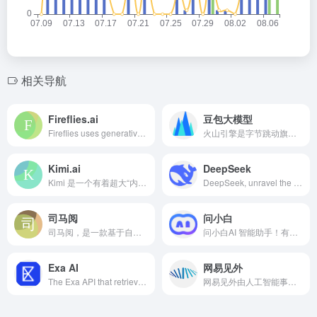
相关导航
Fireflies.ai
豆包大模型
Fireflies uses generative AI to bring ChatGPT to meetings. Generate transcripts and smart summaries for Zoom, Google Meet, Microsoft Teams, Webex and several other platforms.
火山引擎是字节跳动旗下的云服务平台，将字节跳动快速发展过程中积累的增长方法、技术能力和应用工具开放给外部企业，提供云基础、视频与内容分发、数智平台VeDI、人工智能、开发与运维等服务，帮助企业在数字化升级中实现持续增长。
Kimi.ai
DeepSeek
Kimi 是一个有着超大“内存”的智能助手，可以一口气读完二十万字的小说，还会上网冲浪，快来跟他聊聊吧 | Kimi.ai - Moonshot AI 出品的智能助手
DeepSeek, unravel the mystery of AGI with curiosity. Answer the essential question with long-termism.
司马阅
问小白
司马阅，是一款基于自研文档智能大模型(DocMind)开发的AI文档阅读分析产品，通过聊天互动形式，精准地从复杂文档提取并分析信息，极大节省文档阅读和检索时间及便捷获取创新灵感，高效应用于工作、学习场景，如读行业市场报告、产品手册、法律文档、论文文献、电子书等。
问小白AI 智能助手！有问题，问小白，秒速回答。问小白是由元石科技（基于自研元石大模型）推出的超能AI 助手，旨在为你提供全方位服务。问小白，替你搜索，陪伴生活，发现大千世界。
Exa AI
网易见外
The Exa API that retrieves the best, realtime data from the web to complement your AI
网易见外由人工智能事业部研发，是一个集视频听翻、直播听翻、语音转写、文档直翻功能为一体的AI智能语音转写听翻平台，致力于用语音识别转写文字、机器翻译等技术为从事和爱好语音转写、翻译的人员提供更便捷的听翻工具，提升工作效率，降低转写成本，进而改变人们跨文化交流与内容跨国界传播的实现方式