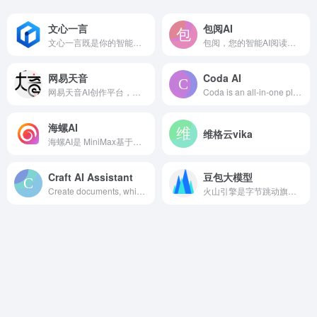
文心一言
包阅AI
文心一言既是你的智能伙伴，可以陪你聊天、回答问题、画图识图；也是你的AI助手，可以提供灵感、撰写文案、阅读文档、智能翻译，帮你高效完成工作和学习任务。
包阅，您的智能AI阅读助手。包阅AI阅读助手支持一键总结、AI问答、多语言翻译，同时还支持网页阅读、论文文献、法律文档、学术科研、产品手册、市场报告、电子书等众多内容，包阅AI帮你阅读广，理解深，效率高。
网易天音
Coda AI
网易天音AI创作平台，词曲编唱样样精通，海量风格全部免费使用，还不快来点亮你的音乐天赋！
Coda is an all-in-one platform that blends the flexibility of docs, structure of spreadsheets, power of applications, and intelligence of AI.
海螺AI
维格云vika
海螺AI是 MiniMax基于自研的多模态大语言模型为用户打造的AI伙伴，可以帮你智能搜索问答、精准识图解析、沉浸语音通话、专业/创意写作、文档速读总结、还有独家悬浮球功能帮你把琐事化繁为简。10倍速获取信息，10倍速解决问题。从学生到打工人，或者是自由工作者、创作者，不管你是任何角色都可以随时召唤它，上手即用，张嘴就问，无论是AI写作、AI搜题、AI办公、AI翻译、AI编程、AI创作、AI文档总结，还是陪你AI聊天、AI对话、口语陪练、模拟面试。它是你全能的AI助手。
Craft AI Assistant
豆包大模型
Create documents, which will make an impact. Try Craft for free both for personal and business/teams use cases.
火山引擎是字节跳动旗下的云服务平台，将字节跳动快速发展过程中积累的增长方法、技术能力和应用工具开放给外部企业，提供云基础、视频与内容分发、数智平台VeDI、人工智能、开发与运维等服务，帮助企业在数字化升级中实现持续增长。